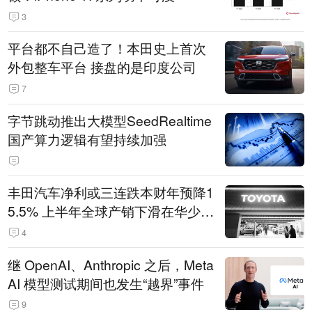
3
平台都不自己造了！本田史上首次
外包整车平台 接盘的是印度公司
7
字节跳动推出大模型SeedRealtime
国产算力逻辑有望持续加强
丰田汽车净利或三连跌本财年预降1
5.5% 上半年全球产销下滑在华少卖
14.3万辆
4
继 OpenAI、Anthropic 之后，Meta
AI 模型测试期间也发生“越界”事件
9