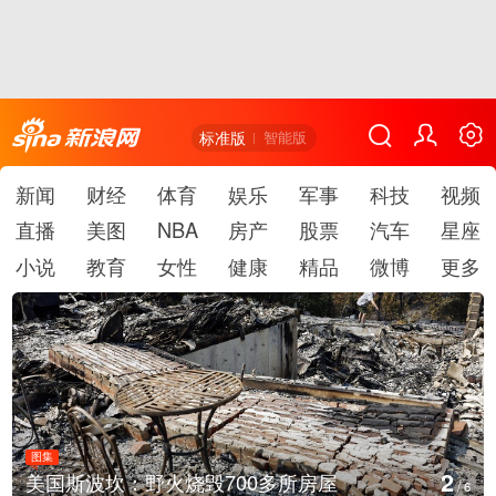
标准版
智能版
新闻
财经
体育
娱乐
军事
科技
视频
直播
美图
NBA
房产
股票
汽车
星座
小说
教育
女性
健康
精品
微博
更多
图集
2
美国斯波坎：野火烧毁700多所房屋
/
6