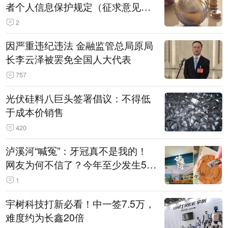
者个人信息保护规定（征求意见
稿）》公开征求意见
2
因严重违纪违法 金融监管总局原局
长李云泽被罢免全国人大代表
757
光伏硅料八巨头签署倡议：不得低
于成本价销售
420
泸溪河“喊冤”：牙冠真不是我的！
网友为何不信了？今年至少发生5
起“食品冤案”
1
宇树科技打新必看！中一签7.5万，
难度约为长鑫20倍