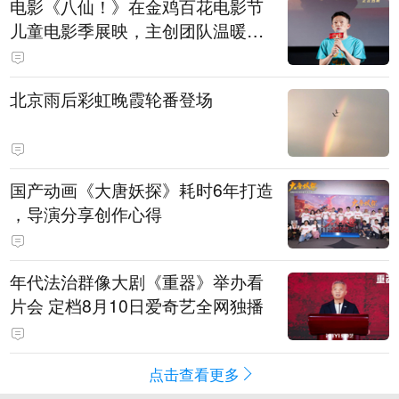
电影《八仙！》在金鸡百花电影节
儿童电影季展映，主创团队温暖寄
语小观众
北京雨后彩虹晚霞轮番登场
国产动画《大唐妖探》耗时6年打造
，导演分享创作心得
年代法治群像大剧《重器》举办看
片会 定档8月10日爱奇艺全网独播
点击查看更多