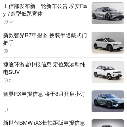
工信部发布新一轮新车公告 埃安Ra
y 7造型低趴宽体
62
新款智界R7申报图 换装半隐藏式门
把手
捷途环游者申报信息 定位紧凑型纯
电SUV
7
智界RX申报信息 将于8月开启小订
新世代BMW iX3长轴距版申报信息