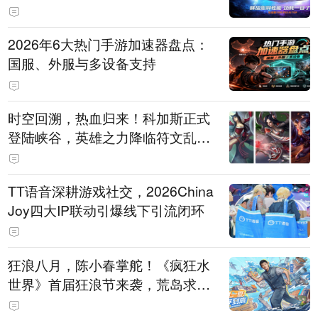
打造旗舰供电方案
2026年6大热门手游加速器盘点：
国服、外服与多设备支持
时空回溯，热血归来！科加斯正式
登陆峡谷，英雄之力降临符文乱
斗！
TT语音深耕游戏社交，2026China
Joy四大IP联动引爆线下引流闭环
狂浪八月，陈小春掌舵！《疯狂水
世界》首届狂浪节来袭，荒岛求生
直播即将开启