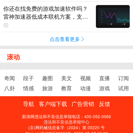
你还在找免费的游戏加速软件吗？
雷神加速器低成本联机方案，支持
免费试用
点击查看更多
滚动
奇闻
段子
趣图
美文
视频
直播
订阅
八卦
情感
旅游
教育
动漫
游戏
试用
导航
客户端下载
广告营销
反馈
新浪网违法和不良信息举报电话：400-052-0066
违法和不良信息举报中心
(京)网药械信息备字（2024）第 00220 号