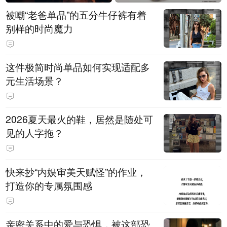
被嘲“老爸单品”的五分牛仔裤有着
别样的时尚魔力
这件极简时尚单品如何实现适配多
元生活场景？
2026夏天最火的鞋，居然是随处可
见的人字拖？
快来抄“内娱审美天赋怪”的作业，
打造你的专属氛围感
亲密关系中的爱与恐惧，被这部恐