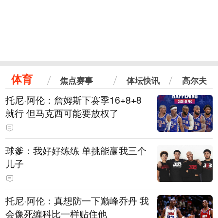
体育
焦点赛事
体坛快讯
高尔夫
托尼·阿伦：詹姆斯下赛季16+8+8
就行 但马克西可能要放权了
球爹：我好好练练 单挑能赢我三个
儿子
托尼·阿伦：真想防一下巅峰乔丹 我
会像死缠科比一样贴住他