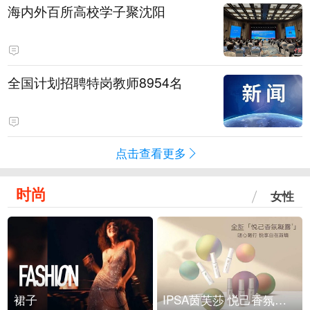
海内外百所高校学子聚沈阳
全国计划招聘特岗教师8954名
点击查看更多
时尚
女性
裙子
IPSA茵芙莎 悦己香氛凝露上市