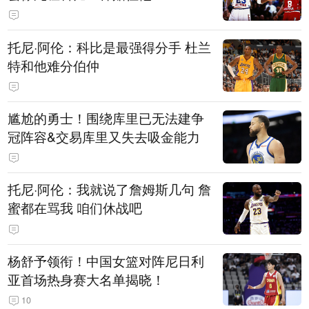
托尼·阿伦：科比是最强得分手 杜兰
特和他难分伯仲
尴尬的勇士！围绕库里已无法建争
冠阵容&交易库里又失去吸金能力
托尼·阿伦：我就说了詹姆斯几句 詹
蜜都在骂我 咱们休战吧
杨舒予领衔！中国女篮对阵尼日利
亚首场热身赛大名单揭晓！
10