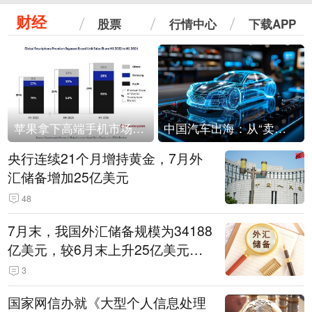
财经
股票
行情中心
下载APP
苹果拿下高端手机市场65%的份额：iPhone 17系列功不可没
中国汽车出海：从“卖出去”到“走进去”
央行连续21个月增持黄金，7月外
汇储备增加25亿美元
48
7月末，我国外汇储备规模为34188
亿美元，较6月末上升25亿美元，
升幅为0.07%
3
国家网信办就《大型个人信息处理