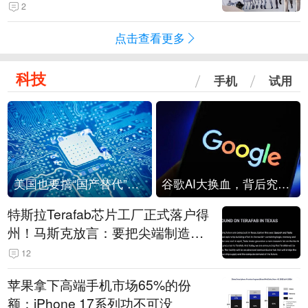
2
点击查看更多
科技
手机
试用
美国也要搞“国产替代”？先算清三笔账
谷歌AI大换血，背后究竟发生了什么？
特斯拉Terafab芯片工厂正式落户得
州！马斯克放言：要把尖端制造带
回美国
12
苹果拿下高端手机市场65%的份
额：iPhone 17系列功不可没