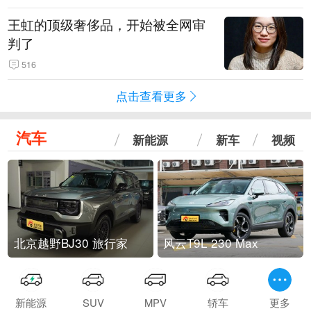
王虹的顶级奢侈品，开始被全网审
判了
516
点击查看更多
汽车
新能源
新车
视频
北京越野BJ30 旅行家
风云T9L 230 Max
新能源
SUV
MPV
轿车
更多