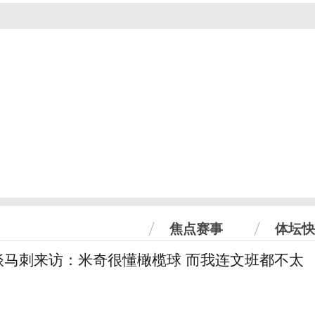
焦点赛事
体坛快
谈马刺来访：米奇很懂橄榄球 而我连文班都不太