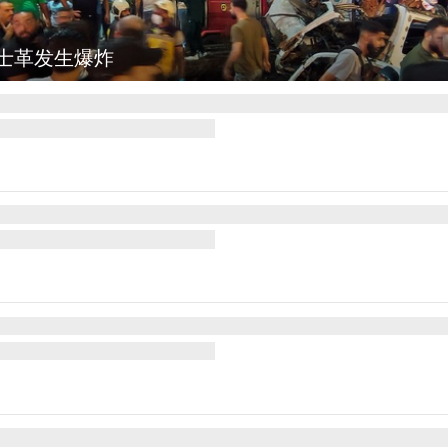
弥勒：欢庆火把节