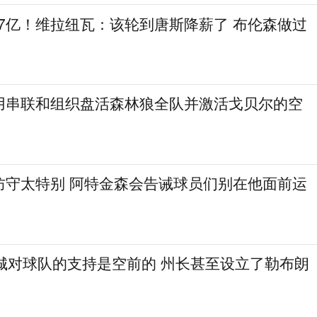
.7亿！维拉纽瓦：该轮到唐斯降薪了 布伦森做过
用串联和组织盘活森林狼全队并激活戈贝尔的空
防守太特别 阿特金森会告诫球员们别在他面前运
费城对球队的支持是空前的 州长甚至设立了勒布朗