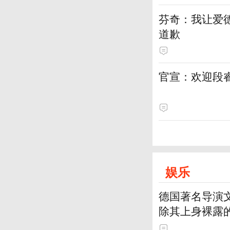
芬奇：我让爱
道歉
官宣：欢迎段
娱乐
德国著名导演
除其上身裸露