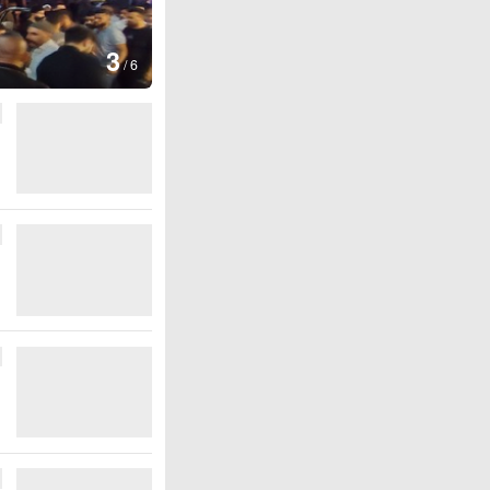
图集
4
江西铅山：千灯点亮葛
/
6