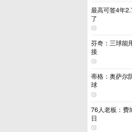
最高可签4年2
了
芬奇：三球能
接
蒂格：奥萨尔
球
76人老板：
日