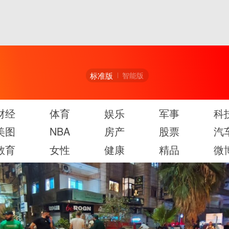
标准版
智能版
财经
体育
娱乐
军事
科
美图
NBA
房产
股票
汽
教育
女性
健康
精品
微