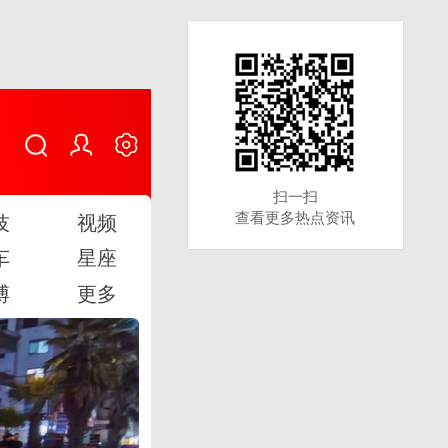
扫一扫
扫一扫
查看更多热点资讯
查看更多热点资讯
技
视频
车
星座
博
更多