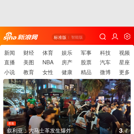
标准版
智能版
新闻
财经
体育
娱乐
军事
科技
视频
直播
美图
NBA
房产
股票
汽车
星座
小说
教育
女性
健康
精品
微博
更多
图集
4
叙利亚：大马士革发生爆炸
/
6