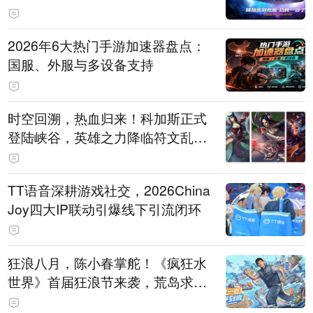
打造旗舰供电方案
2026年6大热门手游加速器盘点：
国服、外服与多设备支持
时空回溯，热血归来！科加斯正式
登陆峡谷，英雄之力降临符文乱
斗！
TT语音深耕游戏社交，2026China
Joy四大IP联动引爆线下引流闭环
狂浪八月，陈小春掌舵！《疯狂水
世界》首届狂浪节来袭，荒岛求生
直播即将开启