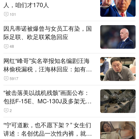
人，咱们才170人
101
因凡蒂诺被爆曾与女员工有染，国
际足联、欧足联紧急回应
48
网红“峰哥”实名举报知名编剧汪海
林偷税漏税，汪海林回应：如有违
法行为，相关机构自会进行评判和
5917
处理
“被击落美以战机残骸”画面公布：
包括F-15E、MC-130J及多架无人
机
2
“宁可道歉，也不愿下架？” 女生们
讲述：名创优品一次性内裤，就