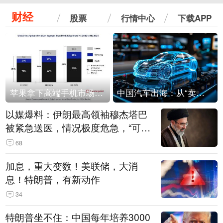
财经
股票
行情中心
下载APP
苹果拿下高端手机市场65%的份额：iPhone 17系列功不可没
中国汽车出海：从“卖出去”到“走进去”
以媒爆料：伊朗最高领袖穆杰塔巴
被紧急送医，情况极度危急，“可能
随时会死去”
68
加息，重大变数！美联储，大消
息！特朗普，有新动作
34
特朗普坐不住：中国每年培养3000