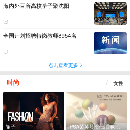
海内外百所高校学子聚沈阳
全国计划招聘特岗教师8954名
点击查看更多
时尚
女性
裙子
IPSA茵芙莎 悦己香氛凝露上市