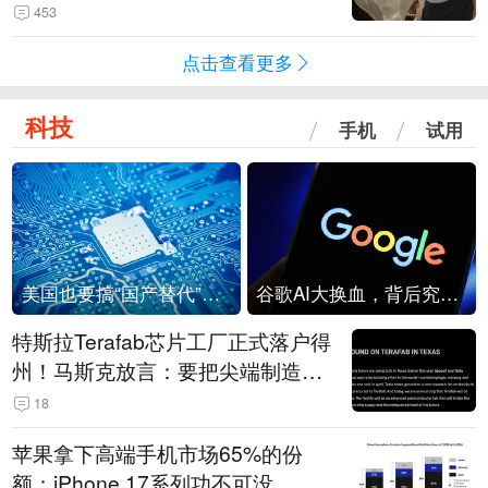
是“一次性社死”单品？
453
点击查看更多
科技
手机
试用
美国也要搞“国产替代”？先算清三笔账
谷歌AI大换血，背后究竟发生了什么？
特斯拉Terafab芯片工厂正式落户得
州！马斯克放言：要把尖端制造带
回美国
18
苹果拿下高端手机市场65%的份
额：iPhone 17系列功不可没