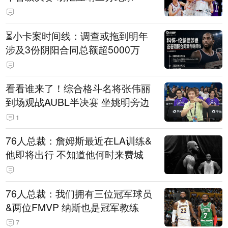
⏳️小卡案时间线：调查或拖到明年
涉及3份阴阳合同总额超5000万
看看谁来了！综合格斗名将张伟丽
到场观战AUBL半决赛 坐姚明旁边
1
76人总裁：詹姆斯最近在LA训练&
他即将出行 不知道他何时来费城
76人总裁：我们拥有三位冠军球员
&两位FMVP 纳斯也是冠军教练
7