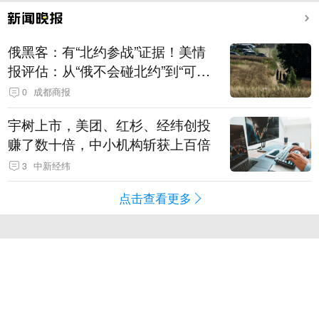
俄黑客：有“北约参战”证据！美情
报评估：从“俄不会碰北约”到“可能
发动有限攻击”
0
成都商报
宇树上市，美团、红杉、经纬创投
赚了数十倍，中小机构斩获上百倍
3
中新经纬
点击查看更多