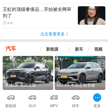
王虹的顶级奢侈品，开始被全网审
判了
516
点击查看更多
汽车
新能源
新车
视频
奥迪Q6 黑武士版
MG 4X 半固态智享版
新能源
SUV
MPV
轿车
更多