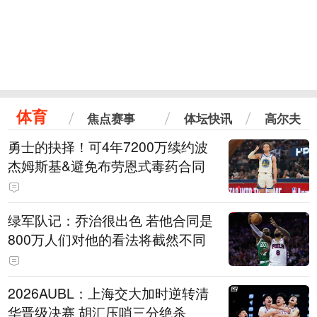
体育
焦点赛事
体坛快讯
高尔夫
勇士的抉择！可4年7200万续约波
杰姆斯基&避免布劳恩式毒药合同
绿军队记：乔治很出色 若他合同是
800万人们对他的看法将截然不同
2026AUBL：上海交大加时逆转清
华晋级决赛 胡汇压哨三分绝杀