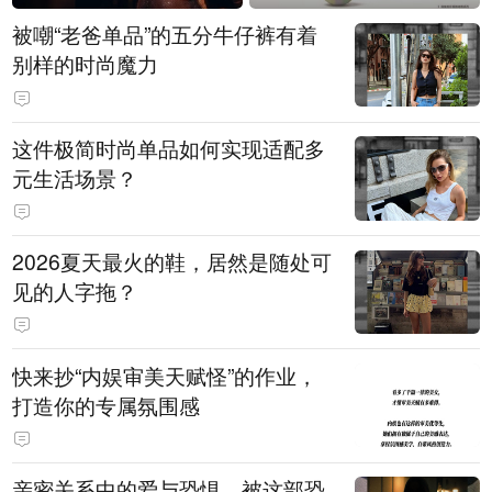
被嘲“老爸单品”的五分牛仔裤有着
别样的时尚魔力
这件极简时尚单品如何实现适配多
元生活场景？
2026夏天最火的鞋，居然是随处可
见的人字拖？
快来抄“内娱审美天赋怪”的作业，
打造你的专属氛围感
亲密关系中的爱与恐惧，被这部恐