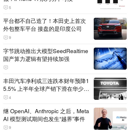
5
平台都不自己造了！本田史上首次
外包整车平台 接盘的是印度公司
9
字节跳动推出大模型SeedRealtime
国产算力逻辑有望持续加强
丰田汽车净利或三连跌本财年预降1
5.5% 上半年全球产销下滑在华少卖
14.3万辆
4
继 OpenAI、Anthropic 之后，Meta
AI 模型测试期间也发生“越界”事件
9