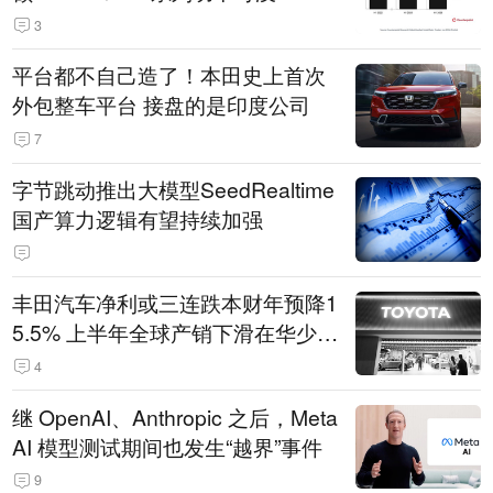
3
平台都不自己造了！本田史上首次
外包整车平台 接盘的是印度公司
7
字节跳动推出大模型SeedRealtime
国产算力逻辑有望持续加强
丰田汽车净利或三连跌本财年预降1
5.5% 上半年全球产销下滑在华少卖
14.3万辆
4
继 OpenAI、Anthropic 之后，Meta
AI 模型测试期间也发生“越界”事件
9