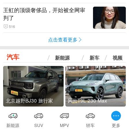
王虹的顶级奢侈品，开始被全网审
判了
516
点击查看更多
汽车
新能源
新车
视频
北京越野BJ30 旅行家
风云T9L 230 Max
新能源
SUV
MPV
轿车
更多