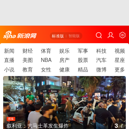
标准版
智能版
新闻
财经
体育
娱乐
军事
科技
视频
直播
美图
NBA
房产
股票
汽车
星座
小说
教育
女性
健康
精品
微博
更多
图集
3
叙利亚：大马士革发生爆炸
/
6