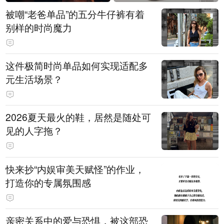
被嘲“老爸单品”的五分牛仔裤有着
别样的时尚魔力
这件极简时尚单品如何实现适配多
元生活场景？
2026夏天最火的鞋，居然是随处可
见的人字拖？
快来抄“内娱审美天赋怪”的作业，
打造你的专属氛围感
亲密关系中的爱与恐惧，被这部恐