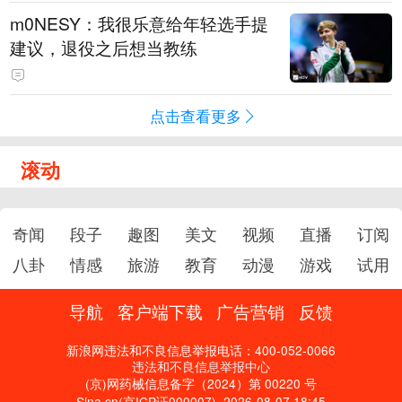
m0NESY：我很乐意给年轻选手提
建议，退役之后想当教练
点击查看更多
滚动
奇闻
段子
趣图
美文
视频
直播
订阅
八卦
情感
旅游
教育
动漫
游戏
试用
导航
客户端下载
广告营销
反馈
新浪网违法和不良信息举报电话：400-052-0066
违法和不良信息举报中心
(京)网药械信息备字（2024）第 00220 号
Sina.cn(京ICP证000007)
2026-08-07 18:45