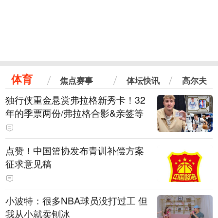
体育
焦点赛事
体坛快讯
高尔夫
独行侠重金悬赏弗拉格新秀卡！32
年的季票两份/弗拉格合影&亲签等
点赞！中国篮协发布青训补偿方案
征求意见稿
小波特：很多NBA球员没打过工 但
我从小就卖刨冰