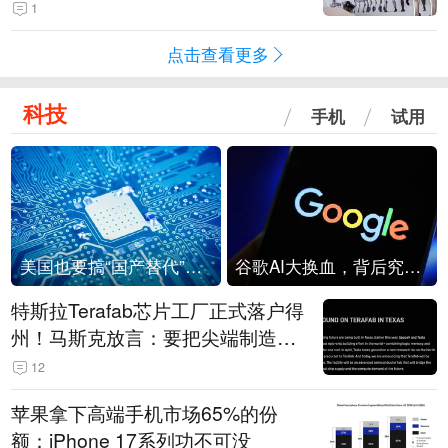
1
点击查看更多
科技
手机
试用
美国也要搞“国产替代”？先算清三笔账
谷歌AI大换血，背后究竟发生了什么？
特斯拉Terafab芯片工厂正式落户得
州！马斯克放言：要把尖端制造带
回美国
12
苹果拿下高端手机市场65%的份
额：iPhone 17系列功不可没