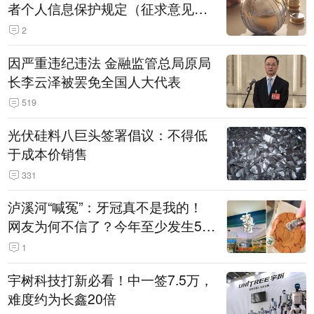
者个人信息保护规定（征求意见
稿）》公开征求意见
2
因严重违纪违法 金融监管总局原局
长李云泽被罢免全国人大代表
519
光伏硅料八巨头签署倡议：不得低
于成本价销售
331
泸溪河“喊冤”：牙冠真不是我的！
网友为何不信了？今年至少发生5
起“食品冤案”
1
宇树科技打新必看！中一签7.5万，
难度约为长鑫20倍