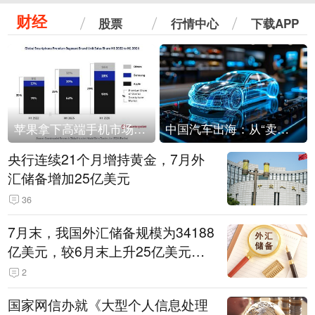
财经
股票
行情中心
下载APP
苹果拿下高端手机市场65%的份额：iPhone 17系列功不可没
中国汽车出海：从“卖出去”到“走进去”
央行连续21个月增持黄金，7月外
汇储备增加25亿美元
36
7月末，我国外汇储备规模为34188
亿美元，较6月末上升25亿美元，
升幅为0.07%
2
国家网信办就《大型个人信息处理