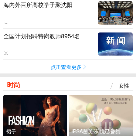
海内外百所高校学子聚沈阳
全国计划招聘特岗教师8954名
点击查看更多
时尚
女性
裙子
IPSA茵芙莎 悦己香氛凝露上市