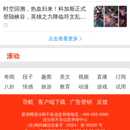
时空回溯，热血归来！科加斯正式
登陆峡谷，英雄之力降临符文乱
斗！
点击查看更多
滚动
奇闻
段子
趣图
美文
视频
直播
订阅
八卦
情感
旅游
教育
动漫
游戏
试用
导航
客户端下载
广告营销
反馈
新浪网违法和不良信息举报电话：400-052-0066
违法和不良信息举报中心
(京)网药械信息备字（2024）第 00220 号