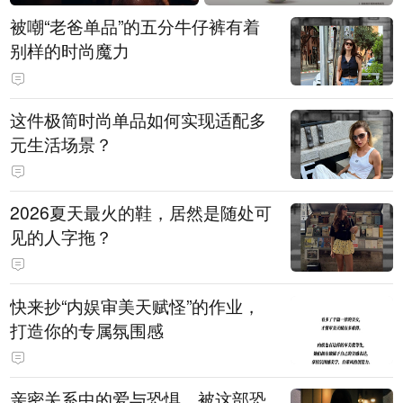
被嘲“老爸单品”的五分牛仔裤有着
别样的时尚魔力
这件极简时尚单品如何实现适配多
元生活场景？
2026夏天最火的鞋，居然是随处可
见的人字拖？
快来抄“内娱审美天赋怪”的作业，
打造你的专属氛围感
亲密关系中的爱与恐惧，被这部恐