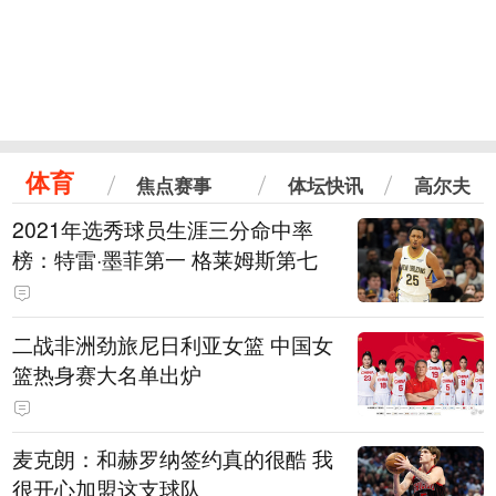
体育
焦点赛事
体坛快讯
高尔夫
2021年选秀球员生涯三分命中率
榜：特雷·墨菲第一 格莱姆斯第七
二战非洲劲旅尼日利亚女篮 中国女
篮热身赛大名单出炉
麦克朗：和赫罗纳签约真的很酷 我
很开心加盟这支球队