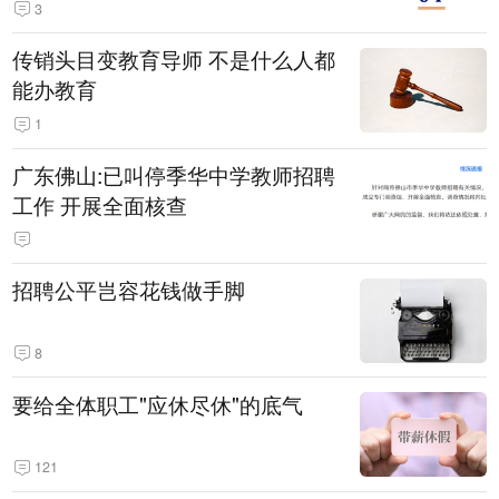
3
传销头目变教育导师 不是什么人都
能办教育
1
广东佛山:已叫停季华中学教师招聘
工作 开展全面核查
招聘公平岂容花钱做手脚
8
要给全体职工"应休尽休"的底气
121