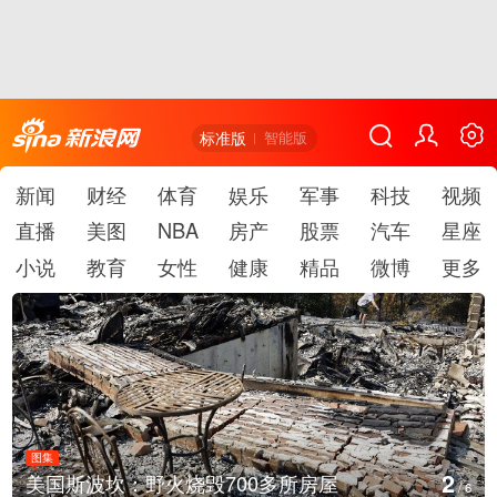
标准版
智能版
新闻
财经
体育
娱乐
军事
科技
视频
直播
美图
NBA
房产
股票
汽车
星座
小说
教育
女性
健康
精品
微博
更多
图集
2
美国斯波坎：野火烧毁700多所房屋
/
6