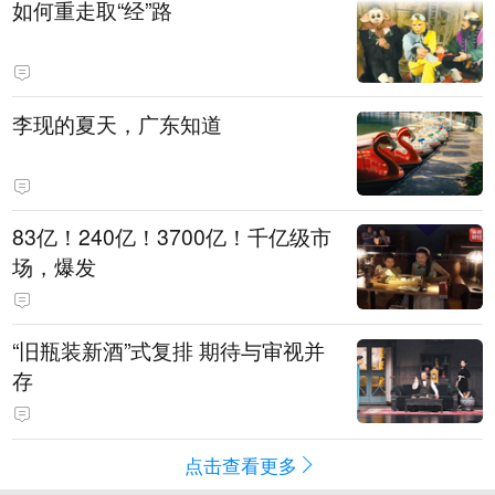
如何重走取“经”路
李现的夏天，广东知道
83亿！240亿！3700亿！千亿级市
场，爆发
“旧瓶装新酒”式复排 期待与审视并
存
点击查看更多