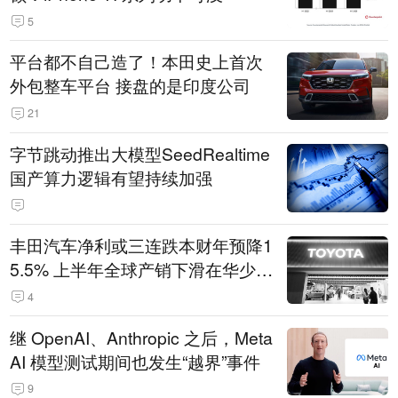
5
平台都不自己造了！本田史上首次
外包整车平台 接盘的是印度公司
21
字节跳动推出大模型SeedRealtime
国产算力逻辑有望持续加强
丰田汽车净利或三连跌本财年预降1
5.5% 上半年全球产销下滑在华少卖
14.3万辆
4
继 OpenAI、Anthropic 之后，Meta
AI 模型测试期间也发生“越界”事件
9