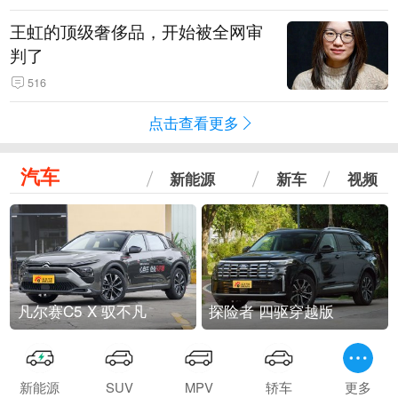
王虹的顶级奢侈品，开始被全网审
判了
516
点击查看更多
汽车
新能源
新车
视频
凡尔赛C5 X 驭不凡
探险者 四驱穿越版
新能源
SUV
MPV
轿车
更多