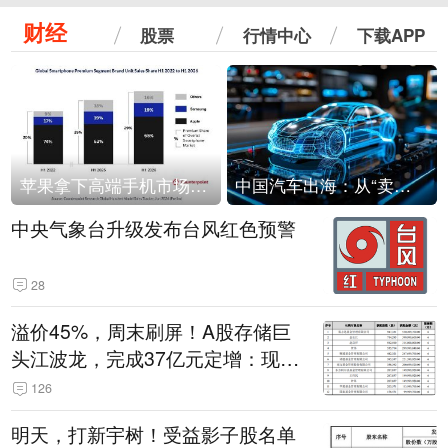
财经
股票
行情中心
下载APP
苹果拿下高端手机市场65%的份额：iPhone 17系列功不可没
中国汽车出海：从“卖出去”到“走进去”
中央气象台升级发布台风红色预警
28
溢价45%，周末刷屏！A股存储巨
头江波龙，完成37亿元定增：现价
386.6元，定增价560元
126
明天，打新宇树！受益影子股名单