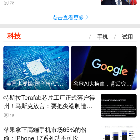
72
点击查看更多
科技
手机
试用
美国也要搞“国产替代”？先算清三笔账
谷歌AI大换血，背后究竟发生了什么？
特斯拉Terafab芯片工厂正式落户得
州！马斯克放言：要把尖端制造带
回美国
19
苹果拿下高端手机市场65%的份
额：iPhone 17系列功不可没