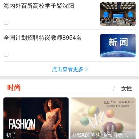
海内外百所高校学子聚沈阳
全国计划招聘特岗教师8954名
点击查看更多
时尚
女性
裙子
IPSA茵芙莎 悦己香氛凝露上市