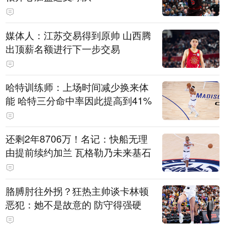
媒体人：江苏交易得到原帅 山西腾
出顶薪名额进行下一步交易
哈特训练师：上场时间减少换来体
能 哈特三分命中率因此提高到41%
还剩2年8706万！名记：快船无理
由提前续约加兰 瓦格勒乃未来基石
胳膊肘往外拐？狂热主帅谈卡林顿
恶犯：她不是故意的 防守得强硬