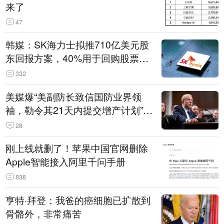
来了
47
韩媒：SK海力士拟推710亿美元股
东回报方案，40%用于回购股票，
相当于美股发行规模
332
美媒爆“美副防长致信国防业界领
袖，勒令其21天内提交增产计划”，
五角大楼回应
28
刚上线就删了！苹果中国官网删除
Apple智能接入阿里千问手册
838
亨特·拜登：我爸的癌细胞已扩散到
骨骼外，非常痛苦