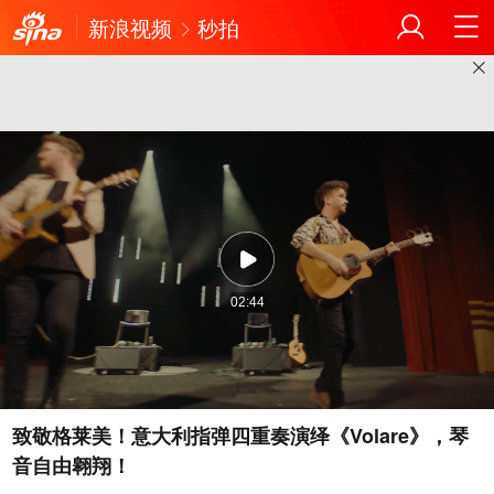
新浪视频
秒拍
02:44
致敬格莱美！意大利指弹四重奏演绎《Volare》，琴
音自由翱翔！