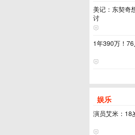
美记：东契奇想
讨
1年390万！
娱乐
演员艾米：18