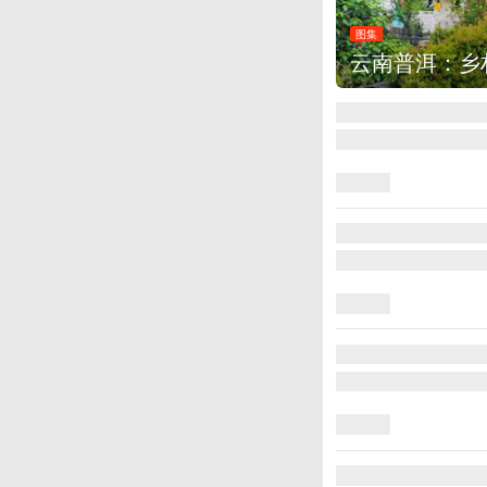
图集
云南普洱：乡