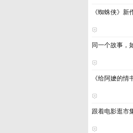
《蜘蛛侠》新
同一个故事，
《给阿嬷的情
跟着电影逛市