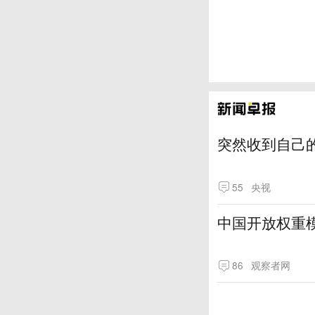
突然收到自己
55
央视
中国开放权重模
86
观察者网