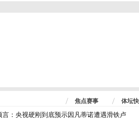
焦点赛事
体坛快
预言：央视硬刚到底预示因凡蒂诺遭遇滑铁卢