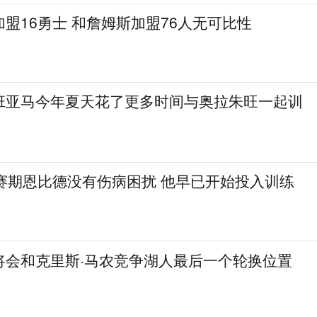
盟16勇士 和詹姆斯加盟76人无可比性
班亚马今年夏天花了更多时间与奥拉朱旺一起训
休赛期恩比德没有伤病困扰 他早已开始投入训练
将会和克里斯·马农竞争湖人最后一个轮换位置