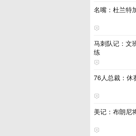
名嘴：杜兰特加
马刺队记：文
练
76人总裁：
美记：布朗尼