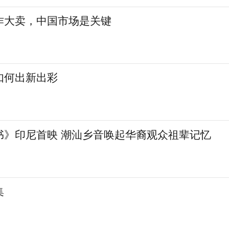
作大卖，中国市场是关键
如何出新出彩
书》印尼首映 潮汕乡音唤起华裔观众祖辈记忆
集