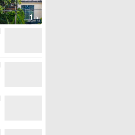
1
/
3