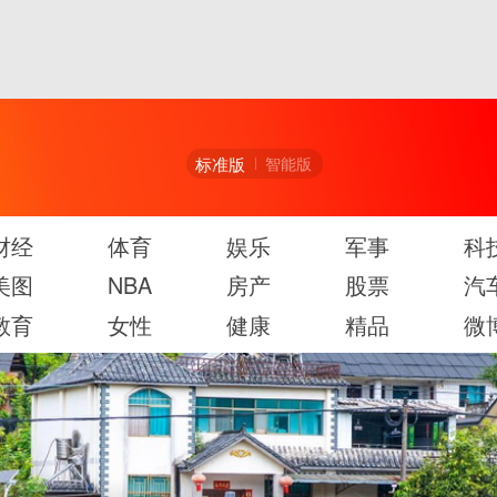
标准版
智能版
财经
体育
娱乐
军事
科
美图
NBA
房产
股票
汽
教育
女性
健康
精品
微