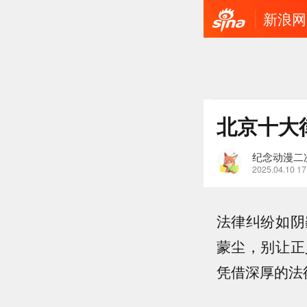
新浪网
北京十大律
纪念动漫二
2025.04.10 17
法律纠纷如阴
蒙尘，别让正
凭借深厚的法