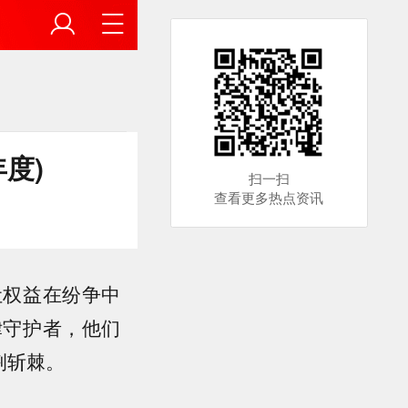
度)
扫一扫
查看更多热点资讯
让权益在纷争中
律守护者，他们
荆斩棘。