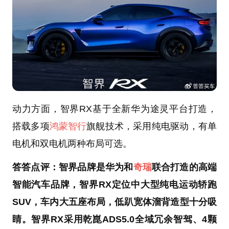
动力方面，智界RX基于全新华为途灵平台打造，
搭载多项
鸿蒙智行
旗舰技术，采用纯电驱动，有单
电机和双电机两种布局可选。
答答点评：智界品牌是华为和
奇瑞
联合打造的高端
智能汽车品牌，智界RX定位中大型纯电运动轿跑
SUV，车内大五座布局，低趴宽体溜背造型十分吸
睛。智界RX采用乾崑ADS5.0全域冗余智驾、4颗