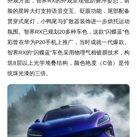
外观方面，智界RX的外观呈现低趴俯冲姿态，前
脸的星眸大灯支持语音交互、眨眼功能，尾部配备
贯穿式尾灯，小鸭尾与扩散器装饰进一步烘托运动
氛围。智界RX已规划20多种车色，这款“闪蝶蓝”色
彩曾在华为P20手机上推广，当时成就一代爆款。
智界RX的“闪蝶蓝”车色采用物理气相镀膜技术，构
筑8层以上光学堆叠结构，颜色艳度（C值）是传
统珠光漆的三倍。