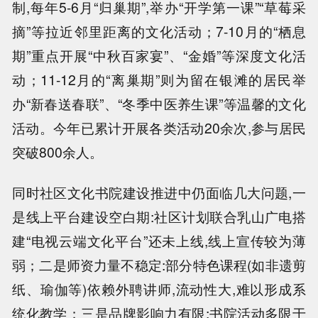
制,每年5-6月“归巢期”,举办“开学第一课”“草莓采
摘”等拉近邻里距离的文化活动；7-10月的“栖息
期”重点开展“中秋百家宴”、“金婚”等深度文化活
动；11-12月的“离巢期”则为留在银滩的居民举
办“新春送春联”、“冬季中医养生课”等温馨的文化
活动。今年已累计开展各类活动20余次,参与居民
突破800余人。
同时社区文化书院建设推进中仍面临几大问题,一
是线上平台建设空白期:社区计划联合乳山广电搭
建“电视云端文化平台”还未上线,线上宣传较为薄
弱；二是师资力量不稳定:部分特色课程(如非遗剪
纸、瑜伽等)依赖外聘讲师,流动性大,难以形成系
统化教学；三是品牌影响力有限:书院活动多限于