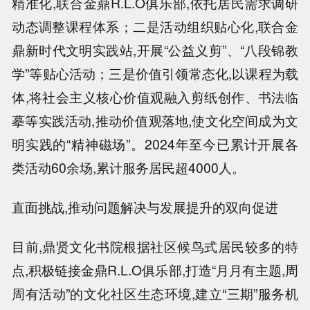
精准化,联合金鼎R.L.O俱乐部,依托居民需求调研
动态调整课程体系；二是活动组织贴心化,联合金
鼎新时代文明实践站,开展“公益义剪”、“八段锦教
学”等贴心活动；三是价值引领常态化,以课程为载
体,将社会主义核心价值观融入剪纸创作、书法临
摹等实践活动,推动价值观落地,使文化空间成为文
明实践的“精神磁场”。2024年至今已累计开展各
类活动60余场,累计服务居民超4000人。
直面挑战,推动问题解决与发展提升的双向促进
目前,鼎贤文化书院根据社区候鸟式居民较多的特
点,积极链接金鼎R.L.O俱乐部,打造“月月有主题,周
周有活动”的文化社区生态环境,建立“三期”服务机