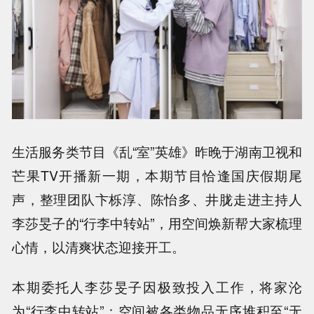
生活服务类节目《乱“室”英雄》昨晚于湖南卫视和
芒果TV开播新一期，本期节目恰逢国庆假期尾
声，整理团队卞栎淳、陈怡多、井胧走进主持人
李莎旻子的“行李中转站”，用空间焕新帮大家梳理
心情，以清爽状态迎接开工。
本期委托人李莎旻子因极致投入工作，将家沦
为“行李中转站”：空间被各类物品无序堆积至“无