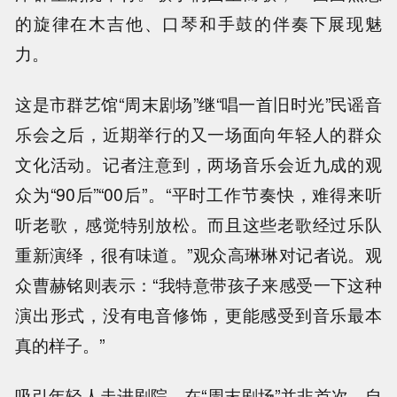
的旋律在木吉他、口琴和手鼓的伴奏下展现魅
力。
这是市群艺馆“周末剧场”继“唱一首旧时光”民谣音
乐会之后，近期举行的又一场面向年轻人的群众
文化活动。记者注意到，两场音乐会近九成的观
众为“90后”“00后”。“平时工作节奏快，难得来听
听老歌，感觉特别放松。而且这些老歌经过乐队
重新演绎，很有味道。”观众高琳琳对记者说。观
众曹赫铭则表示：“我特意带孩子来感受一下这种
演出形式，没有电音修饰，更能感受到音乐最本
真的样子。”
吸引年轻人走进剧院，在“周末剧场”并非首次。自