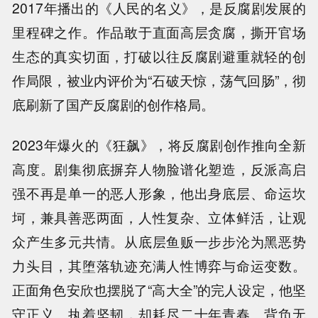
2017年播出的《人民的名义》，是反腐剧发展的
里程碑之作。作品敢于直面高层贪腐，撕开官场
生态的真实切面，打破以往反腐剧避重就轻的创
作局限，被业内评价为“石破天惊，荡气回肠”，彻
底刷新了国产反腐剧的创作格局。
2023年爆火的《狂飙》，将反腐剧创作推向全新
高度。剧集彻底摒弃人物脸谱化塑造，反派高启
强不再是单一的恶人形象，他出身底层、命运坎
坷，兼具善恶两面，人性复杂、立体鲜活，让观
众产生多元共情。从底层鱼贩一步步沦为黑恶势
力头目，其堕落轨迹充满人性博弈与命运变数。
正面角色安欣也摆脱了“高大全”的完人设定，他坚
守正义、执着坚韧，却耗尽二十年青春、背负无