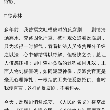
缩影。
□ 徐苏林
多年前，我曾撰文吐槽彼时的反腐剧——剧情清
汤寡水、套路固化严重。彼时观众追看反腐剧，
只为求得一时解气，看着执法人员将贪腐分子绳
之以法，心中郁结得以纾解。但畅快之余，总让
人倍感违和：剧中查办贪腐的过程如同儿戏，正
面人物刻板僵硬，如同泥塑神像，反派贪官更是
毫无心理挣扎，一根烟的工夫便悉数招供。当时
我便直言，这样的反腐剧，不看也罢。
今天，反腐剧悄然蜕变。《人民的名义》横空出
世、《狂飙》火遍全网、《以法之名》再度聚焦