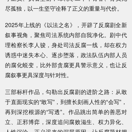
尽孤独，以一生坚守诠释了正义的重量与代价。
2025年上线的《以法之名》，开辟了反腐剧全新
叙事视角，聚焦司法系统内部自我净化。剧中代
理检察长李人骏，身处司法反腐一线，却在权力
诱惑中迷失本心、逐步堕落，政法队伍内部人员
的腐化蜕变，比外部贪腐更具警示意义，也让反
腐叙事更具深度与针对性。
三部标杆作品，勾勒出反腐剧的进阶之路：从敢
于直面现实的“敢写”，到擅长刻画人性的“会写”，
再到深挖根源的“写透”。作品跳出简单的善恶对
立、正邪博弈，深度追问腐败滋生、权力异化、
人性沉沦、正义迟来的深层原因，让反腐题材拥