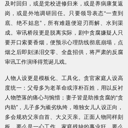
及时回归，或是党校进修归来，或是养病康复返
岗，或是外地调研回任。只要领导表态“一查到
底、绝不姑息”，所有难题便迎刃而解、水到渠
成。审讯桥段更是脱离实际，剧中贪腐嫌疑人只
要开口索要香烟，便预示心理防线彻底崩塌，点
烟之后即刻涕泪交零、全盘招供，将严肃的反腐
审讯工作演绎得荒诞儿戏。
人物人设更是模板化、工具化。贪官家庭人设高
度统一：父母多为老革命或淳朴百姓，用以反衬
人物堕落的痛心与惋惜；妻子皆是助推贪腐的“贪
内助”，儿子多为顽劣纨绔，唯独女儿人设正向，
多会规劝父亲自首、大义灭亲。正面人物同样刻
板，要么是一心工作、家庭残缺的事业狂，要么