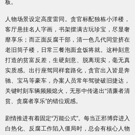
板。
人物场景设定高度雷同。贪官标配独栋小洋楼，
客厅悬挂名人字画，书架摆满古玩珍宝，尽显奢
靡享乐；而正面反腐干部，清一色几代同堂挤在
老旧筒子楼，日常三餐泡面盒饭将就。这种刻意
打造的贫富反差，生硬刻意、脱离现实，毫无真
实质感。出行座驾同样套路化，贪官出入皆是奔
驰、宝马等豪车，办案人员常年驾驶破旧捷达，
关键时刻车辆频频熄火，无形中传递出“清廉者清
贫、贪腐者享乐”的错位观感。
剧情推进有着固定“万能公式”。每当正邪博弈进入
白热化、反腐工作陷入僵局时，总会有核心人物