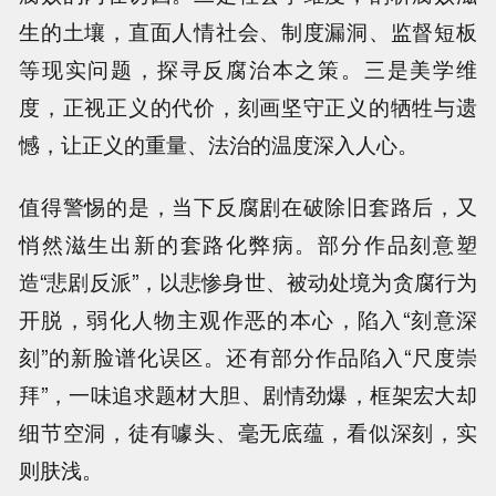
生的土壤，直面人情社会、制度漏洞、监督短板
等现实问题，探寻反腐治本之策。三是美学维
度，正视正义的代价，刻画坚守正义的牺牲与遗
憾，让正义的重量、法治的温度深入人心。
值得警惕的是，当下反腐剧在破除旧套路后，又
悄然滋生出新的套路化弊病。部分作品刻意塑
造“悲剧反派”，以悲惨身世、被动处境为贪腐行为
开脱，弱化人物主观作恶的本心，陷入“刻意深
刻”的新脸谱化误区。还有部分作品陷入“尺度崇
拜”，一味追求题材大胆、剧情劲爆，框架宏大却
细节空洞，徒有噱头、毫无底蕴，看似深刻，实
则肤浅。