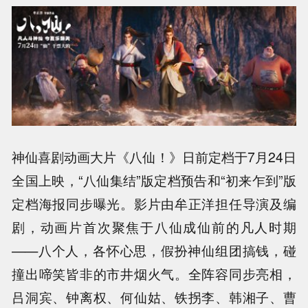
神仙喜剧动画大片《八仙！》日前定档于7月24日
全国上映，“八仙集结”版定档预告和“初来乍到”版
定档海报同步曝光。影片由牟正洋担任导演及编
剧，动画片首次聚焦于八仙成仙前的凡人时期
——八个人，各怀心思，假扮神仙组团搞钱，碰
撞出啼笑皆非的市井烟火气。全阵容同步亮相，
吕洞宾、钟离权、何仙姑、铁拐李、韩湘子、曹