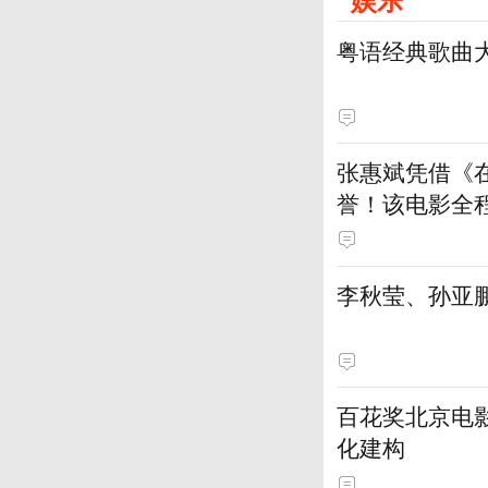
粤语经典歌曲
张惠斌凭借《
誉！该电影全
土演员
李秋莹、孙亚
百花奖北京电
化建构