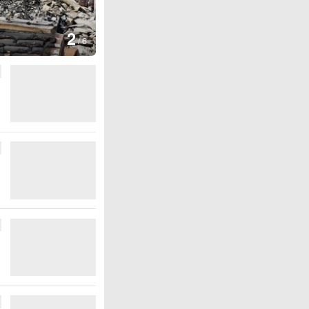
图集
3
云南弥勒：欢庆火把节
/
6