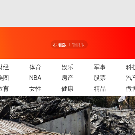
标准版
智能版
财经
体育
娱乐
军事
科
美图
NBA
房产
股票
汽
教育
女性
健康
精品
微