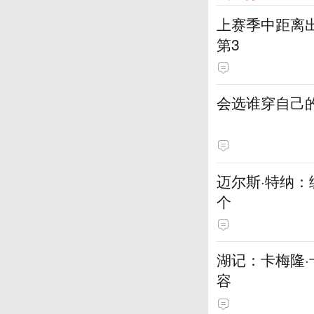
上赛季中距离出
第3
会选谁穿自己的
迈尔斯·特纳
个
湖记：卡梅隆
容