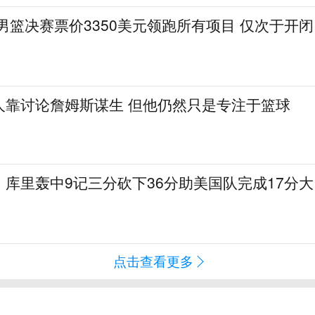
会男篮决赛票价3350美元领跑所有项目 仅次于开闭
人靠讨论詹姆斯谋生 但他仍然只是专注于篮球
库里轰中9记三分砍下36分助美国队完成17分大
点击查看更多