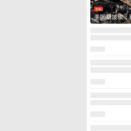
图集
叙利