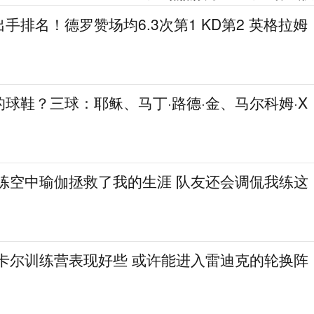
手排名！德罗赞场均6.3次第1 KD第2 英格拉姆
球鞋？三球：耶稣、马丁·路德·金、马尔科姆·X
：练空中瑜伽拯救了我的生涯 队友还会调侃我练这
·卡尔训练营表现好些 或许能进入雷迪克的轮换阵