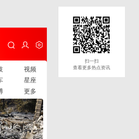
扫一扫
扫一扫
查看更多热点资讯
查看更多热点资讯
技
视频
车
星座
博
更多