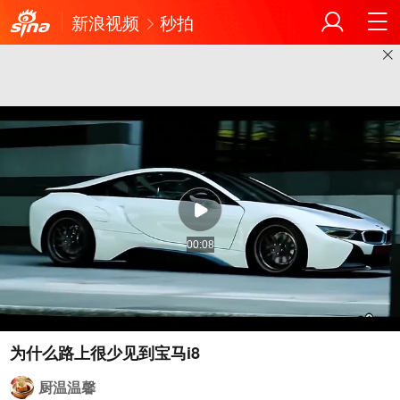
新浪视频
秒拍
00:08
为什么路上很少见到宝马i8
厨温温馨