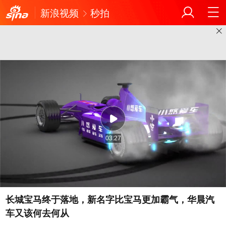
新浪视频
秒拍
03:27
长城宝马终于落地，新名字比宝马更加霸气，华晨汽
车又该何去何从