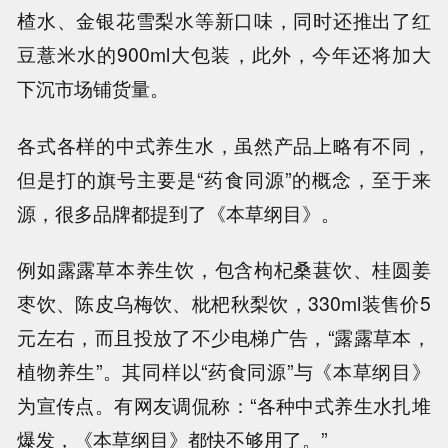
楂水、金银花雪梨水等新口味，同时还推出了红
豆薏米水的900ml大包装，此外，今年还将加大
下沉市场铺货量。
各式各样的中式养生水，虽然产品上略有不同，
但是打的旗号主要是“药食同源”的概念，至于来
源，很多品牌都提到了《本草纲目》。
例如露露草本养生饮，包含枸杞桑葚饮、桂圆姜
枣饮、陈皮乌梅饮、枇杷秋梨饮，330ml装售价5
元左右，而且投放了不少电梯广告，“露露草本，
植物养生”。其同样以“药食同源”与《本草纲目》
为宣传点。有网友调侃称：“各种中式养生水扎堆
爆发，《本草纲目》都快不够用了。”