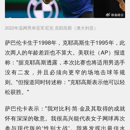
2022年温网男单亚军尼克·克耶高斯（澳大利亚）
萨巴伦卡生于1998年，克耶高斯生于1995年，此
次两人的年龄差距也不算大。美联社（AP）报道
称："据克耶高斯透露，本次比赛也将适用男选手
没有二发，并且必须向更窄的场地击球等规
则。"但报道同时转述称："克耶高斯表示他可以轻
松获胜。"
萨巴伦卡表示："我对比利·简·金及其取得的成就
怀有深深的敬意。我很高兴能代表女子网球再次
参与现代版的'性别大战'。我将发挥出最佳水