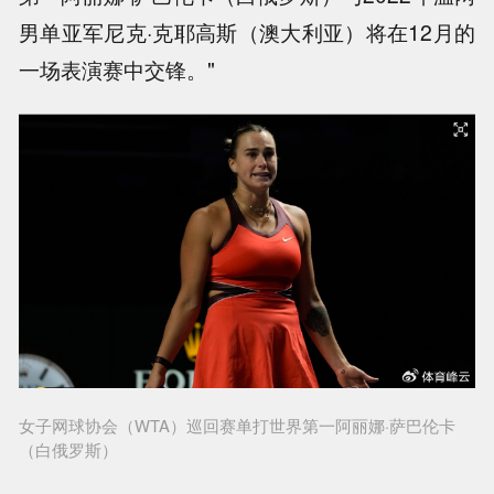
男单亚军尼克·克耶高斯（澳大利亚）将在12月的
一场表演赛中交锋。"
女子网球协会（WTA）巡回赛单打世界第一阿丽娜·萨巴伦卡
（白俄罗斯）