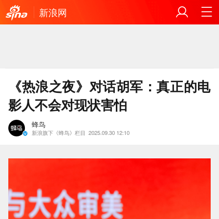
新浪网
《热浪之夜》对话胡军：真正的电
影人不会对现状害怕
蜂鸟
新浪旗下《蜂鸟》栏目
2025.09.30 12:10