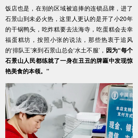
饭店也是，在别的区域被追捧的连锁品牌，进了
石景山到未必火热，这里人更认的是开了小20年
的干锅鸭头，吃炸糕要去法海寺，吃蛋糕会去幸
福蛋糕坊，按照小张的说法，那些热衷于追风
的‘排队王’来到石景山总会‘水土不服’，
因为“每个
石景山人民都练就了一身在丑丑的牌匾中发现惊
艳美食的本领。”