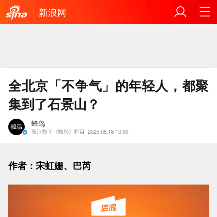
新浪网
全北京「不争气」的年轻人，都聚
集到了石景山？
蜂鸟
新浪旗下《蜂鸟》栏目
2025.05.18 10:00
作者：宋虹姗、巴芮