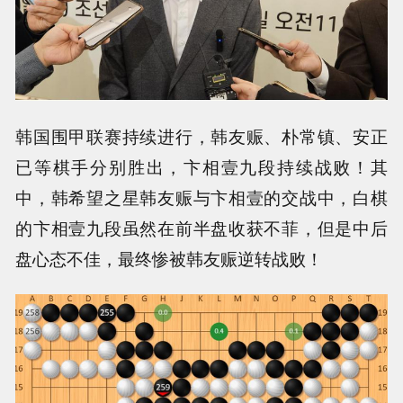
韩国围甲联赛持续进行，韩友赈、朴常镇、安正
已等棋手分别胜出，卞相壹九段持续战败！其
中，韩希望之星韩友赈与卞相壹的交战中，白棋
的卞相壹九段虽然在前半盘收获不菲，但是中后
盘心态不佳，最终惨被韩友赈逆转战败！