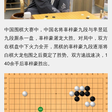
中国围棋大赛中，中国名将辜梓豪九段与芈昱廷
九段厮杀一盘，辜梓豪屠龙大胜。对局中，双方
在棋盘中下火力全开，黑棋的辜梓豪九段逐渐将
白棋大龙包围之后奠定了胜势。双方速战速决，1
40余手后辜梓豪胜出。