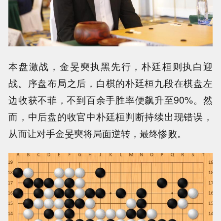
本盘激战，金旻奭执黑先行，朴廷桓则执白迎
战。序盘布局之后，白棋的朴廷桓九段在棋盘左
边收获不菲，不到百余手胜率便飙升至90%。然
而，中后盘的收官中朴廷桓判断持续出现错误，
从而让对手金旻奭将局面逆转，最终惨败。