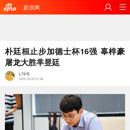
新浪网
朴廷桓止步加德士杯16强 辜梓豪
屠龙大胜芈昱廷
L76号
2025.03.25 07:58