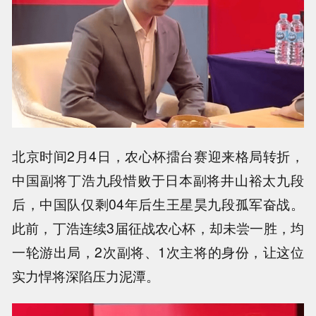
北京时间2月4日，农心杯擂台赛迎来格局转折，
中国副将丁浩九段惜败于日本副将井山裕太九段
后，中国队仅剩04年后生王星昊九段孤军奋战。
此前，丁浩连续3届征战农心杯，却未尝一胜，均
一轮游出局，2次副将、1次主将的身份，让这位
实力悍将深陷压力泥潭。