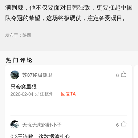
满荆棘，他不仅要面对日韩强敌，更要扛起中国
队夺冠的希望，这场终极硬仗，注定备受瞩目。
发布于：陕西
热门评论
苏37终极侧卫
6
只会窝里狠
浙江杭州
回复TA
2026-02-04
无忧无虑的野小子
6
0:3三连败，这数据够扎心