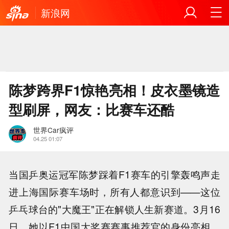
新浪网
陈梦跨界F1惊艳亮相！皮衣墨镜造
型刷屏，网友：比赛车还酷
世界Car疯评
04.25 01:07
当国乒奥运冠军陈梦踩着F1赛车的引擎轰鸣声走
进上海国际赛车场时，所有人都意识到——这位
乒乓球台的"大魔王"正在解锁人生新赛道。3月16
日，她以F1中国大奖赛赛事推荐官的身份亮相，