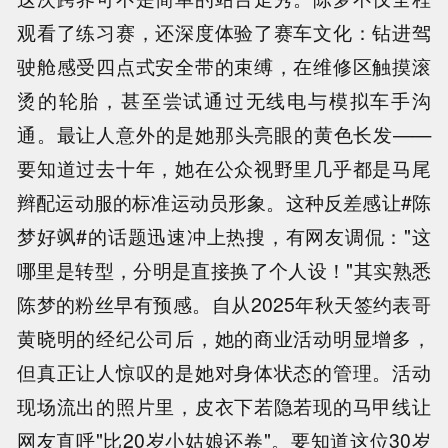
观看了练习赛，还深度体验了赛车文化：钻进驾
驶舱感受四点式安全带的束缚，在维修区触摸滚
烫的轮胎，甚至尝试通过无线电与模拟车手沟
通。最让人意外的是她那头亮眼的黄色长发——
要知道过去十年，她在公众视野里几乎都是马尾
辫配运动服的标准运动员形象。这种反差感让#陈
梦好飒#的话题迅速冲上热搜，有网友调侃："这
哪里是转型，分明是直接换了个人设！"其实熟悉
陈梦的粉丝早有预感。自从2025年秋天签约表哥
黄晓明的经纪公司后，她的商业活动明显增多，
但真正让人惊叹的是她对身体状态的管理。活动
现场流出的照片里，皮衣下若隐若现的马甲线让
网友直呼"比20岁小姑娘还卷"。要知道这位30岁