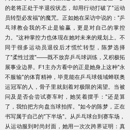
的老将正处于半退役状态，却用行动打破了"运动
员转型必发福"的魔咒。正如她在采访中说的："乒
乓球教会我的不止是输赢，更是对自己的掌控
力
。"这种
掌控力也体现在她对未来的规划上。不
同于很多运动员退役后才慌忙转型，陈梦选择
了"柔性过渡"——既不放弃乒乓球训练，又积极拓
展事业边界。F1主办方看中的正是她身上这种"永
不服输"的体育精神，毕竟能在乒乓球领域蝉联奥
运冠军的人，骨子里就刻着对极限的渴望。当被
问及是否会尝试赛车时，她笑着摆手："还是算
了，我怕把方向盘当球拍挥
。"如今
的陈梦，正在
书写属于自己的"下半场"。从乒乓球台到赛车场，
从运动服到时尚封面，她用一次次跨界证明：真