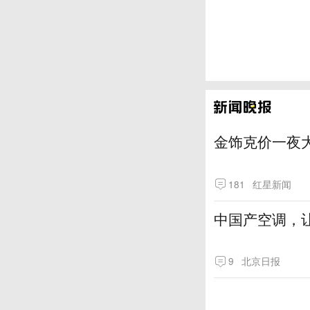
金饰克价一夜大
181
红星新闻
中国产空调，让
9
北京日报