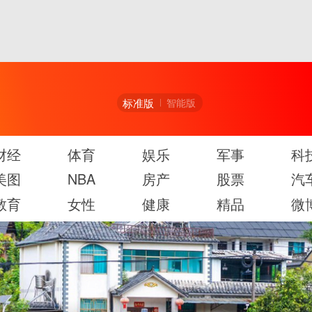
标准版
智能版
财经
体育
娱乐
军事
科
美图
NBA
房产
股票
汽
教育
女性
健康
精品
微