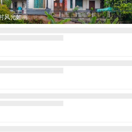
集
安徽长丰：葡萄丰收采摘忙