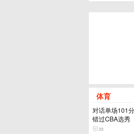
体育
对话单场101
错过CBA选秀
33