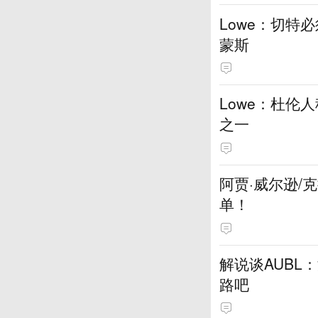
Lowe：切特
蒙斯
Lowe：杜伦
之一
阿贾·威尔逊/
单！
解说谈AUBL
路吧