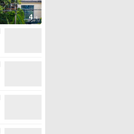
图集
5
湖北房县：路畅景美
/
6