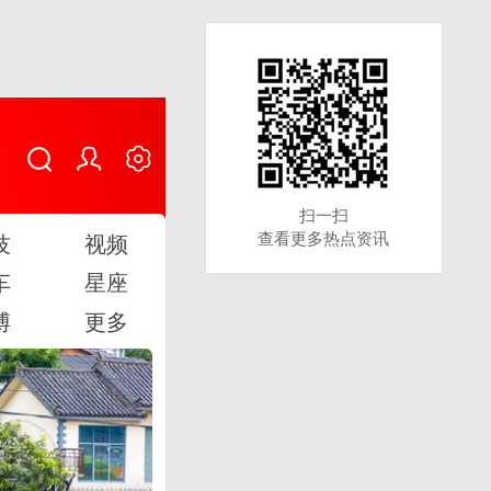
扫一扫
扫一扫
查看更多热点资讯
查看更多热点资讯
技
视频
车
星座
博
更多