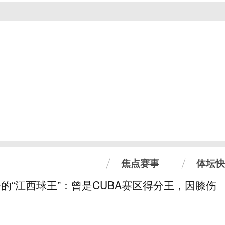
焦点赛事
体坛快
分的“江西球王”：曾是CUBA赛区得分王，因膝伤