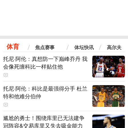
体育
焦点赛事
体坛快讯
高尔夫
托尼·阿伦：真想防一下巅峰乔丹 我
会像死缠科比一样贴住他
托尼·阿伦：科比是最强得分手 杜兰
特和他难分伯仲
尴尬的勇士！围绕库里已无法建争
冠阵容&交易库里又失去吸金能力