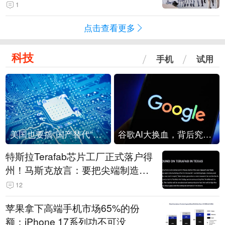
1
点击查看更多
科技
手机
试用
美国也要搞“国产替代”？先算清三笔账
谷歌AI大换血，背后究竟发生了什么？
特斯拉Terafab芯片工厂正式落户得
州！马斯克放言：要把尖端制造带
回美国
12
苹果拿下高端手机市场65%的份
额：iPhone 17系列功不可没