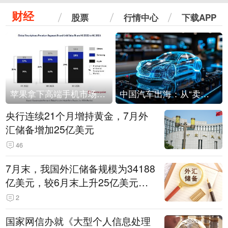
财经
股票
行情中心
下载APP
苹果拿下高端手机市场65%的份额：iPhone 17系列功不可没
中国汽车出海：从“卖出去”到“走进去”
央行连续21个月增持黄金，7月外
汇储备增加25亿美元
46
7月末，我国外汇储备规模为34188
亿美元，较6月末上升25亿美元，
升幅为0.07%
2
国家网信办就《大型个人信息处理