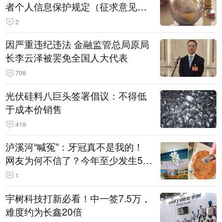
者个人信息保护规定（征求意见
稿）》公开征求意见
2
因严重违纪违法 金融监管总局原局
长李云泽被罢免全国人大代表
708
光伏硅料八巨头签署倡议：不得低
于成本价销售
419
泸溪河“喊冤”：牙冠真不是我的！
网友为何不信了？今年至少发生5
起“食品冤案”
1
宇树科技打新必看！中一签7.5万，
难度约为长鑫20倍