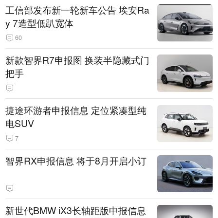
工信部发布新一轮新车公告 埃安Ra
y 7造型低趴宽体
60
新款智界R7申报图 换装半隐藏式门
把手
捷途环游者申报信息 定位紧凑型纯
电SUV
7
智界RX申报信息 将于8月开启小订
新世代BMW iX3长轴距版申报信息