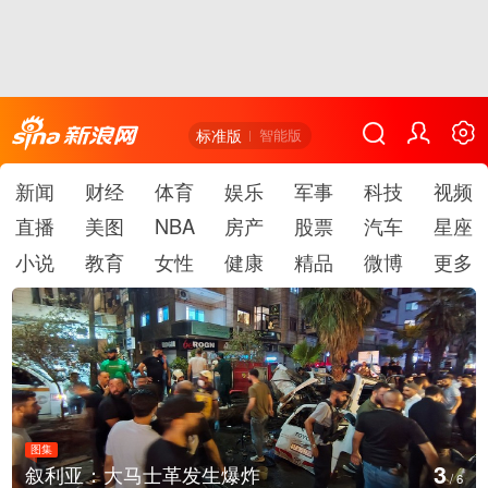
标准版
智能版
新闻
财经
体育
娱乐
军事
科技
视频
直播
美图
NBA
房产
股票
汽车
星座
小说
教育
女性
健康
精品
微博
更多
图集
4
生爆炸
云南弥勒：欢庆火把节
/
6