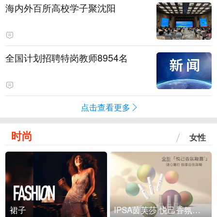
海内外百所高校学子聚沈阳
全国计划招聘特岗教师8954名
点击查看更多
时尚
女性
裙子
IPSA茵芙莎 悦己香氛凝露上市