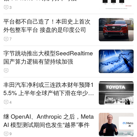
3
平台都不自己造了！本田史上首次
外包整车平台 接盘的是印度公司
7
字节跳动推出大模型SeedRealtime
国产算力逻辑有望持续加强
丰田汽车净利或三连跌本财年预降1
5.5% 上半年全球产销下滑在华少卖
14.3万辆
4
继 OpenAI、Anthropic 之后，Meta
AI 模型测试期间也发生“越界”事件
9