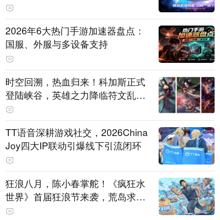
打造旗舰供电方案
2026年6大热门手游加速器盘点：
国服、外服与多设备支持
时空回溯，热血归来！科加斯正式
登陆峡谷，英雄之力降临符文乱
斗！
TT语音深耕游戏社交，2026China
Joy四大IP联动引爆线下引流闭环
狂浪八月，陈小春掌舵！《疯狂水
世界》首届狂浪节来袭，荒岛求生
直播即将开启