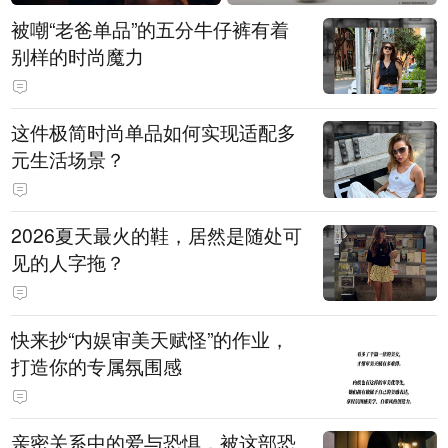
被嘲“老爸单品”的五分牛仔裤有着
别样的时尚魔力
这件极简时尚单品如何实现适配多
元生活场景？
2026夏天最火的鞋，居然是随处可
见的人字拖？
快来抄“内娱审美天赋怪”的作业，
打造你的专属氛围感
亲密关系中的爱与恐惧，被这部恐