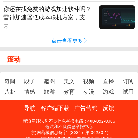
你还在找免费的游戏加速软件吗？
雷神加速器低成本联机方案，支持
免费试用
点击查看更多
滚动
奇闻
段子
趣图
美文
视频
直播
订阅
八卦
情感
旅游
教育
动漫
游戏
试用
导航
客户端下载
广告营销
反馈
新浪网违法和不良信息举报电话：400-052-0066
违法和不良信息举报中心
(京)网药械信息备字（2024）第 00220 号