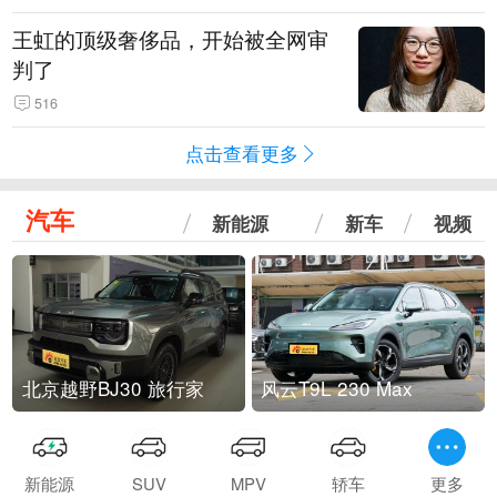
王虹的顶级奢侈品，开始被全网审
判了
516
点击查看更多
汽车
新能源
新车
视频
北京越野BJ30 旅行家
风云T9L 230 Max
新能源
SUV
MPV
轿车
更多