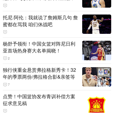
托尼·阿伦：我就说了詹姆斯几句 詹
蜜都在骂我 咱们休战吧
杨舒予领衔！中国女篮对阵尼日利
亚首场热身赛大名单揭晓！
2
独行侠重金悬赏弗拉格新秀卡！32
年的季票两份/弗拉格合影&亲签等
7
点赞！中国篮协发布青训补偿方案
征求意见稿