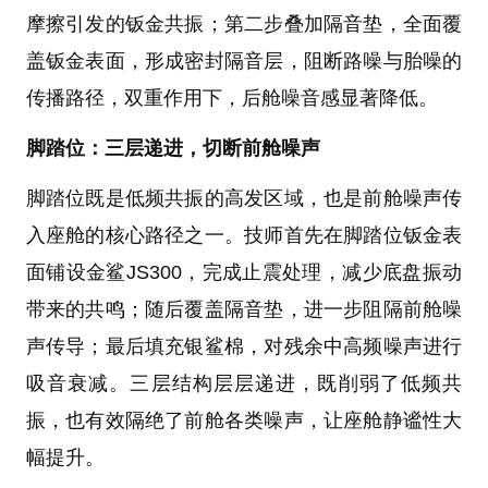
摩擦引发的钣金共振；第二步叠加隔音垫，全面覆
盖钣金表面，形成密封隔音层，阻断路噪与胎噪的
传播路径，双重作用下，后舱噪音感显著降低。
脚踏位：三层递进，切断前舱噪声
脚踏位既是低频共振的高发区域，也是前舱噪声传
入座舱的核心路径之一。技师首先在脚踏位钣金表
面铺设金鲨JS300，完成止震处理，减少底盘振动
带来的共鸣；随后覆盖隔音垫，进一步阻隔前舱噪
声传导；最后填充银鲨棉，对残余中高频噪声进行
吸音衰减。三层结构层层递进，既削弱了低频共
振，也有效隔绝了前舱各类噪声，让座舱静谧性大
幅提升。