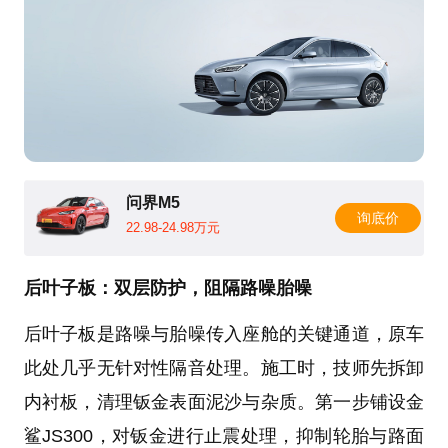
问界M5
询底价
22.98-24.98万元
后叶子板：双层防护，阻隔路噪胎噪
后叶子板是路噪与胎噪传入座舱的关键通道，原车
此处几乎无针对性隔音处理。施工时，技师先拆卸
内衬板，清理钣金表面泥沙与杂质。第一步铺设金
鲨JS300，对钣金进行止震处理，抑制轮胎与路面