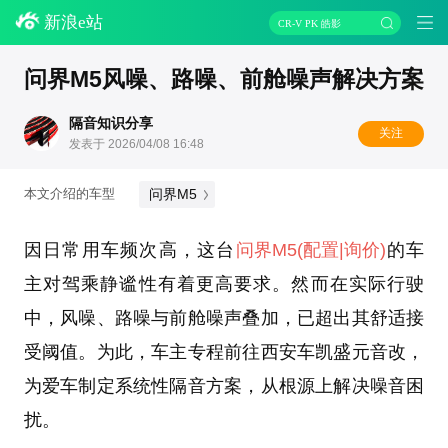
新浪e站
CR-V PK 皓影
问界M5风噪、路噪、前舱噪声解决方案
隔音知识分享
关注
发表于 2026/04/08 16:48
问界M5
本文介绍的车型
因日常用车频次高，这台
问界M5
(配置
|询价)
的车
主对驾乘静谧性有着更高要求。然而在实际行驶
中，风噪、路噪与前舱噪声叠加，已超出其舒适接
受阈值。为此，车主专程前往西安车凯盛元音改，
为爱车制定系统性隔音方案，从根源上解决噪音困
扰。