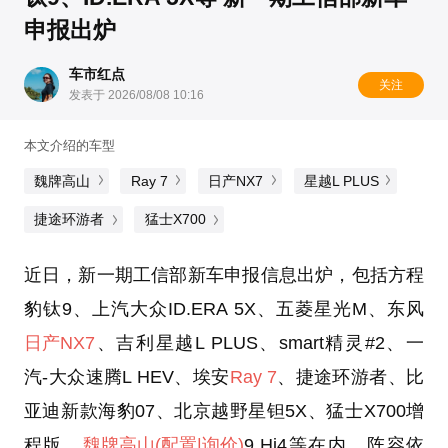
申报出炉
车市红点
关注
发表于 2026/08/08 10:16
本文介绍的车型
魏牌高山
Ray 7
日产NX7
星越L PLUS
捷途环游者
猛士X700
近日，新一期工信部新车申报信息出炉，包括方程
豹钛9、上汽大众ID.ERA 5X、五菱星光M、东风
日产NX7
、吉利星越L PLUS、smart精灵#2、一
汽-大众速腾L HEV、埃安
Ray 7
、捷途环游者、比
亚迪新款海豹07、北京越野星钽5X、猛士X700增
程版、
魏牌高山
(配置
|询价)
9 Hi4等在内，阵容依