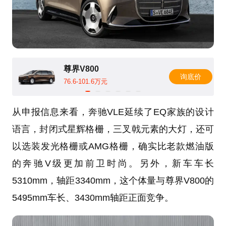
尊界V800
询底价
76.6-101.6万元
从申报信息来看，奔驰VLE延续了EQ家族的设计
语言，封闭式星辉格栅，三叉戟元素的大灯，还可
以选装发光格栅或AMG格栅，确实比老款燃油版
的奔驰V级更加前卫时尚。另外，新车车长
5310mm，轴距3340mm，这个体量与尊界V800的
5495mm车长、3430mm轴距正面竞争。