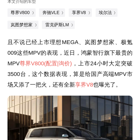
本文介绍的车型
尊界V800
奔驰VLE
享界V8
埃尔法
岚图梦想家
雷克萨斯LM
且不说已经上市理想MEGA、岚图梦想家、极氪
009这些MPV的表现，近日，鸿蒙智行旗下最贵的
MPV
尊界V800
(配置
|询价)
，上市24小时大定突破
3500台，这个数据表现，算是给国产高端MPV市
场又添了一把火，还有全新
享界V8
也曝光了。