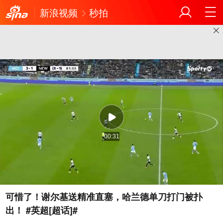
新浪视频
秒拍
00:31
可惜了！谢尔基送精准直塞，哈兰德单刀打门被扑