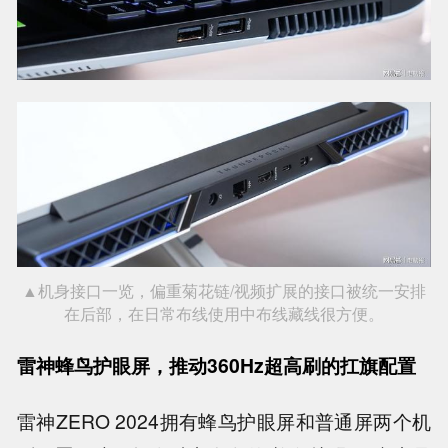
▲机身接口一览，偏重菊花链/视频扩展的接口被统一安排
在后部，在日常布线使用中布线藏线很方便。
雷神蜂鸟护眼屏，推动360Hz超高刷的扛旗配置
雷神ZERO 2024拥有蜂鸟护眼屏和普通屏两个机