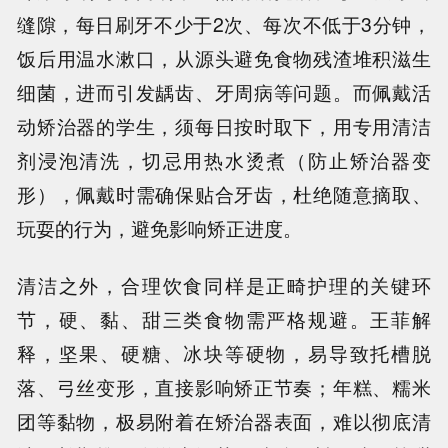
缝隙，每日刷牙不少于2次、每次不低于3分钟，
饭后用温水漱口，从源头避免食物残渣堆积滋生
细菌，进而引发龋齿、牙周病等问题。而佩戴活
动矫治器的学生，须每日按时取下，用专用清洁
剂浸泡清洗，切忌用热水烫煮（防止矫治器变
形），佩戴时需确保贴合牙齿，杜绝随意摘取、
玩耍的行为，避免影响矫正进度。
清洁之外，合理饮食同样是正畸护理的关键环
节，硬、黏、甜三类食物需严格规避。王菲解
释，坚果、硬糖、冰块等硬物，易导致托槽脱
落、弓丝变形，直接影响矫正节奏；年糕、糯米
团等黏物，极易附着在矫治器表面，难以彻底清