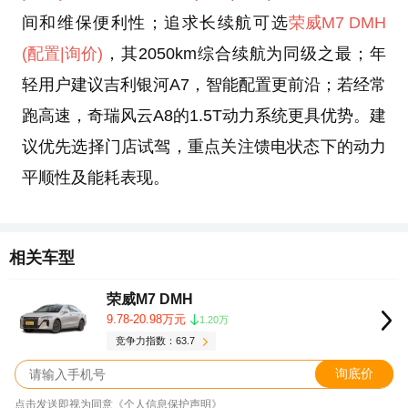
间和维保便利性；追求长续航可选
荣威M7 DMH
(配置
|询价)
，其2050km综合续航为同级之最；年
轻用户建议吉利银河A7，智能配置更前沿；若经常
跑高速，奇瑞风云A8的1.5T动力系统更具优势。建
议优先选择门店试驾，重点关注馈电状态下的动力
平顺性及能耗表现。
相关车型
荣威M7 DMH
9.78-20.98万元
1.20万
竞争力指数：63.7
询底价
点击发送即视为同意《个人信息保护声明》