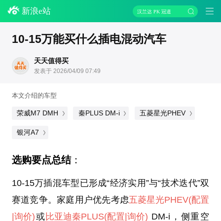
新浪e站
汉兰达 PK 冠道
10-15万能买什么插电混动汽车
天天值得买
发表于 2026/04/09 07:49
本文介绍的车型
荣威M7 DMH
秦PLUS DM-i
五菱星光PHEV
银河A7
选购要点总结
：
10-15万插混车型已形成“经济实用”与“技术迭代”双
赛道竞争。家庭用户优先考虑
五菱星光PHEV
(配置
|询价)
或
比亚迪秦PLUS
(配置
|询价)
DM-i，侧重空