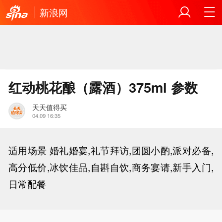
新浪网
红动桃花酿（露酒）375ml 参数
天天值得买
04.09 16:35
适用场景
婚礼婚宴,礼节拜访,团圆小酌,派对必备,
高分低价,冰饮佳品,自斟自饮,商务宴请,新手入门,
日常配餐