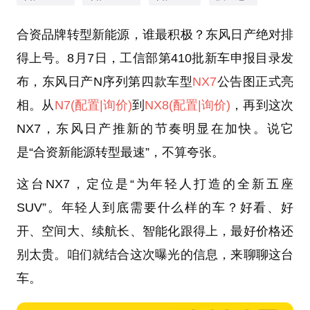
合资品牌转型新能源，谁最积极？东风日产绝对排
得上号。8月7日，工信部第410批新车申报目录发
布，东风日产N序列第四款车型
NX7
公告图正式亮
相。从
N7
(配置
|询价)
到
NX8
(配置
|询价)
，再到这次
NX7，东风日产推新的节奏明显在加快。说它
是“合资新能源转型最速”，不算夸张。
这台NX7，定位是“为年轻人打造的全新五座
SUV”。年轻人到底需要什么样的车？好看、好
开、空间大、续航长、智能化跟得上，最好价格还
别太贵。咱们就结合这次曝光的信息，来聊聊这台
车。