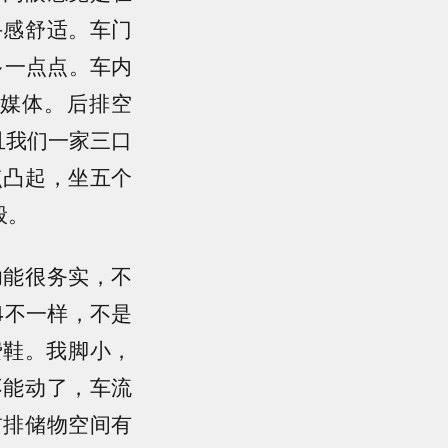
手感舒适。车门
多一点点。车内
媒体。后排空
且我们一家三口
点凸起，坐五个
般。
功能很务实，不
4不一样，不是
费鞋。我脚小，
不能动了，车流
前排储物空间有