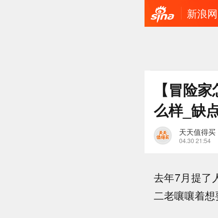
新浪网
【冒险家
么样_缺点
天天值得买
04.30 21:54
去年7月提了
二老嚷嚷着想要