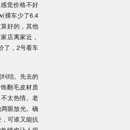
就感觉价格不好
(裸车少了6.4
仪算好的，其他
这家店离家近，
价了，2号看车
间纠结。先去的
内饰翻毛皮材质
售不太热情。老
他两眼放光。确
些，可谁又能抗
的热情也让人很