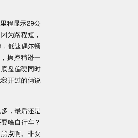
里程显示29公
。因为路程短，
at，低速偶尔顿
点，操控稍逊一
，底盘偏硬同时
就我开过的俩说
么多，最后还是
还要啥自行车？
多黑点啊。非要