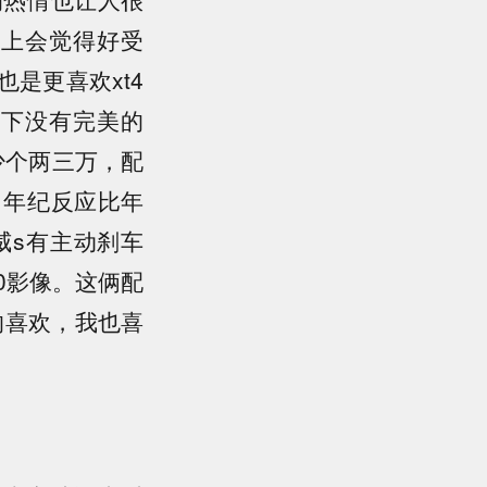
理上会觉得好受
是更喜欢xt4
一下没有完美的
少个两三万，配
了年纪反应比年
威s有主动刹车
0影像。这俩配
的喜欢，我也喜