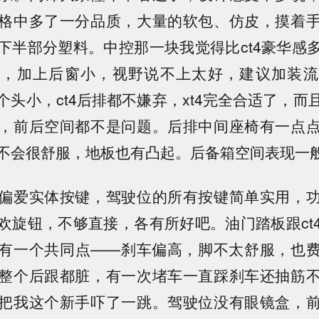
格中多了一分品质，大量的软包、仿皮，摸着
下半部分塑料。中控那一块我觉得比ct4豪华感
小，加上后窗小，视野说不上太好，建议加装流
个头小，ct4后排都不嫌弃，xt4完全合适了，而
，前后空间都不是问题。后排中间座椅有一点
不会很舒服，地板也有凸起。后备箱空间表现一
偏爱实体按键，驾驶位的所有按键简单实用，
欢旋钮，不够直接，各有所好吧。油门踏板跟ct
有一个共同点——刹车偏高，脚不太舒服，也
整个后跟都脏，有一次堵车一直踩刹车还抽筋
把我这个新手吓了一跳。驾驶位没有眼镜盒，