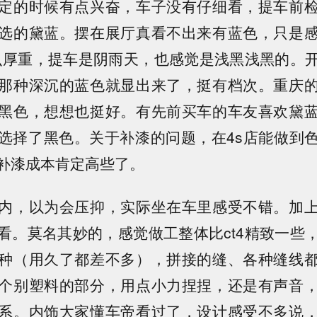
定的时候有点兴奋，车子没有仔细看，提车前
选的黛蓝。摆在展厅真看不出来有蓝色，只是
那么厚重，提车是阴雨天，也感觉是浅黑浅黑的。
那种深沉的蓝色就显出来了，挺有档次。重庆
黑色，想想也挺好。有先前买车的车友喜欢黛
选择了黑色。关于补漆的问题，在4s店能做到
补漆成本肯定高些了。
内，以为会压抑，实际坐在车里感受不错。加
看。莫名其妙的，感觉做工整体比ct4精致一些
种（用久了都差不多），拼接的缝、各种缝线
个别塑料的部分，用点小力捏捏，还是有声音
系。内饰大家懂车帝看过了，设计感受不多说