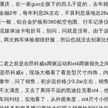
重庆，在一家guo企旗下的四儿子提的，去年
融2年，每年利息2k左右，不算利息落地近26w
西一般，铝合金护板和360航空包围、行车记录
流媒体油卡电折耳，别问，问就是没有。由于
，两次购车体验都很舒服，所以也就没去别家比
。
二老之前是在昂科威s两驱运动和xt4两驱领先之
是昂科威s，现场大概看了看造型尺寸内饰，
奢华，问了销售，初步说价格少3.2w左右，销
不太满意，又去了离得不远的凯迪拉克看xt4，
车间纠结，实地看了，从外观角度，xt4尺寸小
的线条和极具辨识度的大灯呢？销售恰到好处