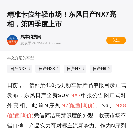
精准卡位年轻市场！东风日产NX7亮
相，第四季度上市
汽车消费网
关注
发表于 2026/08/07 22:44
本文介绍的车型
日产NX7
日产NX8
日产N7
日产N6
日前，工信部第410批机动车新产品申报目录正式
发布，东风日产全新SUV
NX7
申报公告图正式对
外亮相。此前N序列
N7
(配置
|询价)
、N6、
NX8
(配置
|询价)
凭借简洁高辨识度的外观，收获市场不
错口碑，产品实力可对标主流新势力。作为N序列