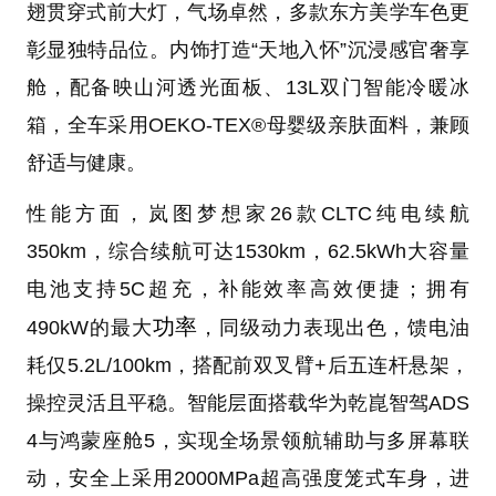
翅贯穿式前大灯，气场卓然，多款东方美学车色更
彰显独特品位。内饰打造“天地入怀”沉浸感官奢享
舱，配备映山河透光面板、13L双门智能冷暖冰
箱，全车采用OEKO-TEX®母婴级亲肤面料，兼顾
舒适与健康。
性能方面，岚图梦想家26款CLTC纯电续航
350km，综合续航可达1530km，62.5kWh大容量
电池支持5C超充，补能效率高效便捷；拥有
功率
490kW的最大
，同级动力表现出色，馈电油
耗仅5.2L/100km，搭配前双叉臂+后五连杆悬架，
操控灵活且平稳。智能层面搭载华为乾崑智驾ADS
4与鸿蒙座舱5，实现全场景领航辅助与多屏幕联
动，安全上采用2000MPa超高强度笼式车身，进