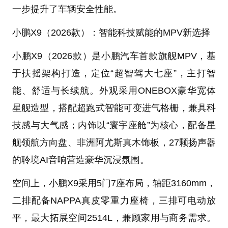
一步提升了车辆安全性能。
小鹏X9（2026款）：智能科技赋能的MPV新选择
小鹏X9（2026款）是小鹏汽车首款旗舰MPV，基
于扶摇架构打造，定位“超智驾大七座”，主打智
能、舒适与长续航。外观采用ONEBOX豪华宽体
星舰造型，搭配超跑式智能可变进气格栅，兼具科
技感与大气感；内饰以“寰宇座舱”为核心，配备星
舰领航方向盘、非洲阿尤斯真木饰板，27颗扬声器
的聆境AI音响营造豪华沉浸氛围。
空间上，小鹏X9采用5门7座布局，轴距3160mm，
二排配备NAPPA真皮零重力座椅，三排可电动放
平，最大拓展空间2514L，兼顾家用与商务需求。