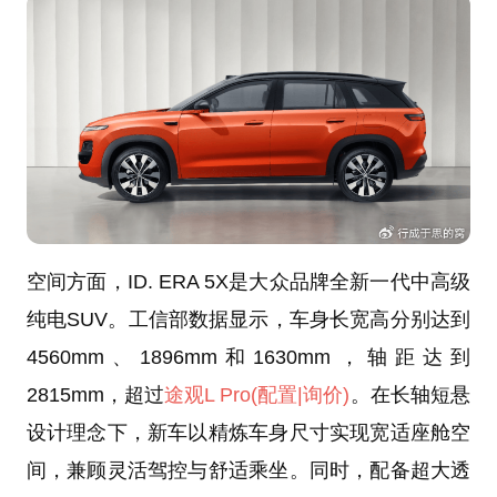
空间方面，ID. ERA 5X是大众品牌全新一代中高级
纯电SUV。工信部数据显示，车身长宽高分别达到
4560mm、1896mm和1630mm，轴距达到
2815mm，超过
途观L Pro
(配置
|询价)
。在长轴短悬
设计理念下，新车以精炼车身尺寸实现宽适座舱空
间，兼顾灵活驾控与舒适乘坐。同时，配备超大透