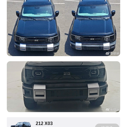
212 X03