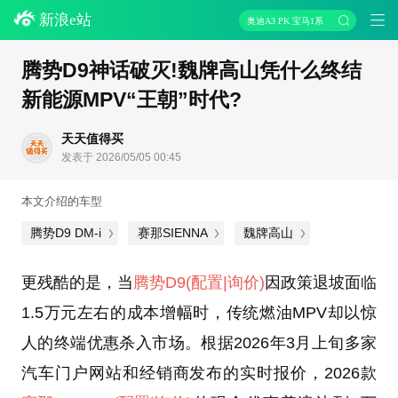
新浪e站
奥迪A3 PK 宝马1系
腾势D9神话破灭!魏牌高山凭什么终结
新能源MPV“王朝”时代?
天天值得买
发表于 2026/05/05 00:45
本文介绍的车型
腾势D9 DM-i
赛那SIENNA
魏牌高山
更残酷的是，当
腾势D9
(配置
|询价)
因政策退坡面临
1.5万元左右的成本增幅时，传统燃油MPV却以惊
人的终端优惠杀入市场。根据2026年3月上旬多家
汽车门户网站和经销商发布的实时报价，2026款