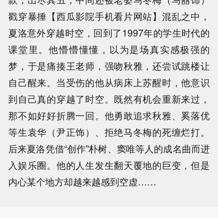
戳穿暴捶【西瓜影院手机看片网站】混乱之中，
夏洛意外穿越时空，回到了1997年的学生时代的
课堂里。他懵懵懂懂，以为是场真实感极强的
梦，于是痛揍王老师，强吻秋雅，还尝试跳楼让
自己醒来。当受伤的他从病床上苏醒时，他意识
到自己真的穿越了时空。既然有机会重新来过，
那不如好好折腾一回。他勇敢追求秋雅、奚落优
等生袁华（尹正饰）、拒绝马冬梅的死缠烂打。
后来夏洛凭借“创作”朴树、窦唯等人的成名曲而进
入娱乐圈。他的人生发生翻天覆地的巨变，但是
内心某个地方却越来越感到空虚……