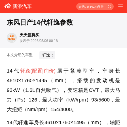
新浪汽车
奔驰C旅 PK A4旅行
东风日产14代轩逸参数
天天值得买
发表于 2026/05/06 00:18
轩逸
本文介绍的车型
14代
轩逸
(配置
|询价)
属于紧凑型车，车身长
4610×1760×1495（mm），搭载的发动机是
93kW（1.6L自然吸气），变速箱是CVT，最大马
力（Ps）126，最大功率（kW/rpm）93/5600，最
大扭矩（Nm/rpm）154/4000。
14代轩逸车身长4610×1760×1495（mm），轴距