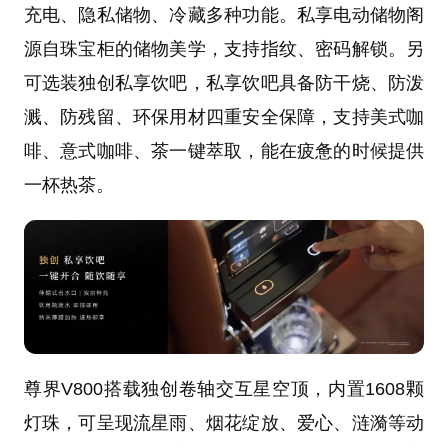
充电、隐私储物、冷藏多种功能。私享电动储物阁
源自珠宝柜的储物美学，支持指纹、密码解锁。另
可选装独创私享饮吧，私享饮吧具备防干烧、防泼
溅、防残留、环保用材四重安全保障，支持美式咖
啡、意式咖啡、茶一键萃取，能在疲惫的时候提供
一杯热茶。
尊界V800搭载独创卷轴交互星空顶，内置1608颗
灯珠，可呈现流星雨、烟花绽放、爱心、涟漪等动