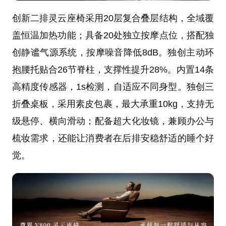
创新二排灵云座椅采用20层复合叠层结构，全域覆
盖恒温加热功能；具备20处独立按摩点位，搭配独
创静谧气源系统，按摩噪音降低8dB。独创主动环
抱腰托贴合26节脊柱，支撑性提升28%。内置14条
高精度传感器，1s检测，自适应不同身型。独创三
折叠桌板，采用素皮包裹，最大承重10kg，支持无
级悬停、横向滑动；配备超大化妆镜，兼顾办公与
梳妆需求，还能让消费者在后排安稳舒适的睡个好
觉。