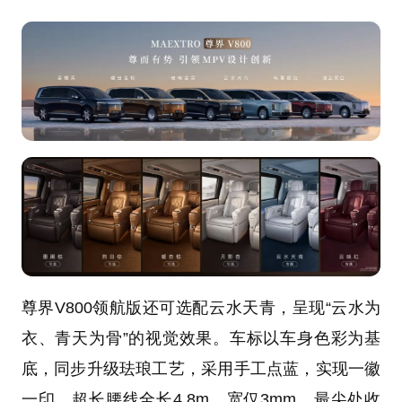
尊界V800领航版还可选配云水天青，呈现“云水为
衣、青天为骨”的视觉效果。车标以车身色彩为基
底，同步升级珐琅工艺，采用手工点蓝，实现一徽
一印。超长腰线全长4.8m，宽仅3mm、最尖处收