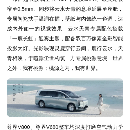
窄至0.5mm。同步将云水天青的意境延展至座舱，
专属陶瓷扶手温润在握，壁纸与内饰统一色调，达
成内外如一的视觉效果。云水天青专属配色搭载
「一鹿长虹」迎宾主题，配备双百万像素全彩智能
投影大灯。光影映现灵鹿穿行云间，鹿行云水，天
青相映，于喧嚣尘世构筑一方专属桃源意境：世界
之外，我有桃源；桃源之内，我有世界。
尊界V800、尊界V680整车均深度打磨空气动力学