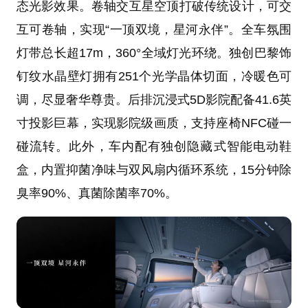
态光影效果。卷轴交互星空顶打破传统设计，可交
互可卷轴，实现“一顶双境，星河永伴”。全车氛围
灯带总长超17m，360°全域灯光环绕。独创巴黎饰
钉纹水晶壁灯拥有251个光学晶体切面，冷暖色可
调，尽显奢华尊贵。后排沉浸式5D影院配备41.6英
寸投影巨幕，实现影院级画质，支持座椅NFC碰一
碰流转。此外，车内配有独创隐藏式智能电动鞋
盒，内置抑菌净味与双风扇内循环系统，15分钟除
臭率90%、真菌除菌率70%。