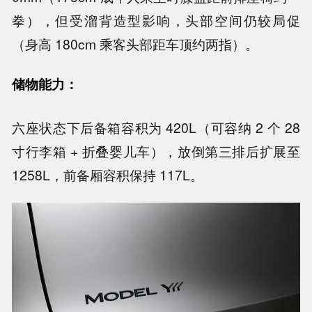
拳），但受溜背造型影响，头部空间仍较局促
（身高 180cm 乘客头部距车顶约两指）。
储物能力：
六座状态下后备箱容积为 420L（可容纳 2 个 28
寸行李箱 + 折叠婴儿车），放倒第三排后扩展至
1258L，前备厢容积保持 117L。