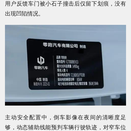
用户反馈车门被小石子撞击后仅留下划痕，没有
出现凹陷情况。
主动安全配置中，倒车影像在夜间的清晰度足
够，动态辅助线能预判车辆行驶轨迹，对窄车位