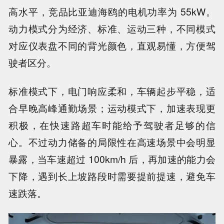
高水平，竞品比亚迪海鸥的电机功率为 55kW。
动力模式分为经济、标准、运动三种，不同模式
对应仪表盘不同的背光颜色，直观易懂，方便驾
驶者区分。
标准模式下，电门响应柔和，车辆起步平稳，适
合早晚高峰通勤场景；运动模式下，加速表现更
积极，在快速路超车时能给予驾驶者足够的信
心。不过动力储备的局限性在高速场景中会明显
暴露，当车速超过 100km/h 后，再加速的能力会
下降，遇到长上坡路段时需要提前提速，避免车
速跌落。