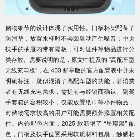
储物细节的设计体现了实用性。门板杯架配备了
防滑垫，放置水杯时不会因晃动产生噪音；中央
扶手的抽屉内带有隔板，可对证件等物品进行分
类存放。需要说明的是，原文中提及的 “高配车型
无线充电板”，在 403 舒享版的官方配置表中并未
明确标注，疑似混淆了高配车型的功能，若消费
者有无线充电需求，需提前与经销商确认。副驾
手套箱的容积较小，仅能放置纸巾等小件物品，
对储物需求较高的用户可能需要额外添置相关配
件。内饰配色方面，2025 款新增了 “星璨黑” 配
色，门板及扶手位置采用软质材料包裹，触感相