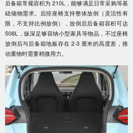
后备箱常规容积为 210L，能够满足日常采购等基
础储物需求。后排座椅支持整体放倒（灵活性有
限，不支持比例放倒），放倒后后备箱容积可达
508L，纵深足够容纳小型家具等物品，不过座椅
放倒后与后备箱地板存在 2-3 厘米的高度差，推
动重物时需要稍微用力。