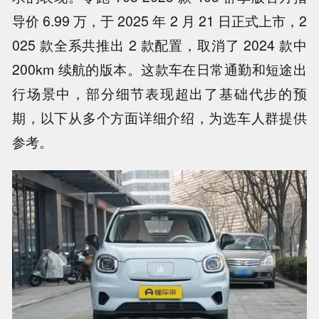
导价 6.99 万，于 2025 年 2 月 21 日正式上市，2
025 款全系共推出 2 款配置，取消了 2024 款中
200km 续航的版本。这款车在日常通勤和短途出
行场景中，部分细节表现超出了基础代步的预
期，以下从多个方面详细介绍，为选车人群提供
参考。