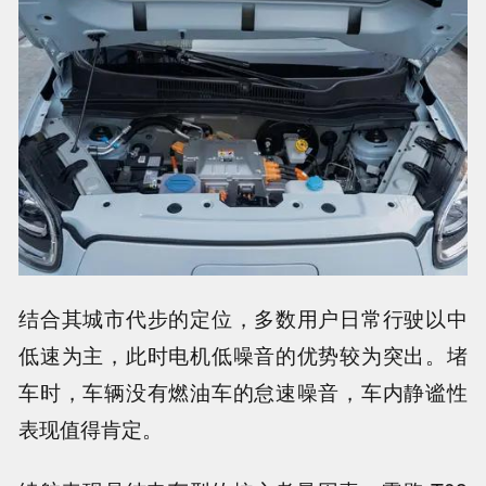
结合其城市代步的定位，多数用户日常行驶以中
低速为主，此时电机低噪音的优势较为突出。堵
车时，车辆没有燃油车的怠速噪音，车内静谧性
表现值得肯定。