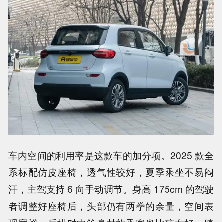
车内空间的利用率是这款车的加分项。2025 款全
系标配仿皮座椅，透气性较好，夏季乘坐不易闷
汗，主驾支持 6 向手动调节。身高 175cm 的驾驶
者调整好座椅后，头部仍有两拳的余量，空间表