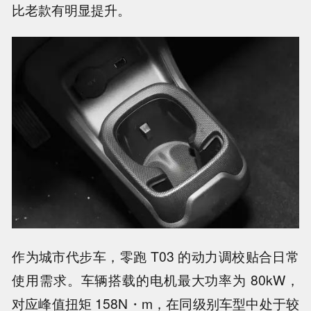
比老款有明显提升。
作为城市代步车，零跑 T03 的动力调校贴合日常
使用需求。车辆搭载的电机最大功率为 80kW，
对应峰值扭矩 158N・m，在同级别车型中处于较