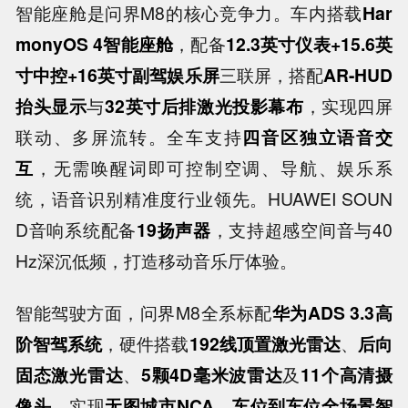
智能座舱是问界M8的核心竞争力。车内搭载
Har
monyOS 4智能座舱
，配备
12.3英寸仪表+15.6英
寸中控+16英寸副驾娱乐屏
三联屏，搭配
AR-HUD
抬头显示
与
32英寸后排激光投影幕布
，实现四屏
联动、多屏流转。全车支持
四音区独立语音交
互
，无需唤醒词即可控制空调、导航、娱乐系
统，语音识别精准度行业领先。HUAWEI SOUN
D音响系统配备
19扬声器
，支持超感空间音与40
Hz深沉低频，打造移动音乐厅体验。
智能驾驶方面，问界M8全系标配
华为ADS 3.3高
阶智驾系统
，硬件搭载
192线顶置激光雷达
、
后向
固态激光雷达
、
5颗4D毫米波雷达
及
11个高清摄
像头
，实现
无图城市NCA
、
车位到车位全场景智