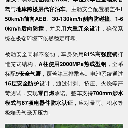
驾
与
地库跨楼层代客泊车
。主动安全配置覆盖
4-1
50km/h前向AEB
、
30-130km/h侧向防碰撞
、
1-6
0km/h后向防撞
，并采用
六重冗余设计
，确保系
统在极端环境下依然稳定可靠。
被动安全同样不妥协，车身采用
81%高强度钢
打
造笼式结构，
A柱使用2000MPa热成型钢
，全系
标配
9安全气囊
，覆盖第三排乘客。电池系统通过
15层安全防护
设计，通过针刺、挤压、火烧等严
苛测试，实现
零自燃
承诺。整车支持
700mm涉水
模式
与
67项电器件防水认证
，应对暴雨、积水等
极端天气毫无压力。