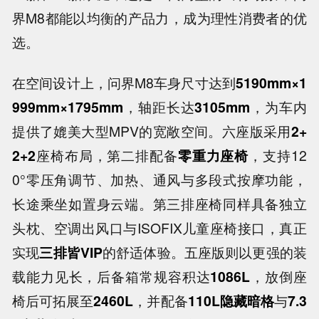
界M8都能以均衡的产品力，成为理性消费者的优
选。
在空间设计上，问界M8车身尺寸达到
5190mm×1
999mm×1795mm
，轴距长达
3105mm
，为车内
提供了媲美大型MPV的宽敞空间。六座版采用
2+
2+2
座椅布局，第二排配备
零重力座椅
，支持12
0°零压角调节、加热、通风与多段式按摩功能，
长途乘坐如置身云端。第三排座椅同样具备独立
头枕、空调出风口与ISOFIX儿童座椅接口，真正
实现
三排皆VIP
的舒适体验。五座版则以更强的装
载能力见长，后备箱常规容积达
1086L
，放倒座
椅后可拓展至
2460L
，并配备
110L隐藏暗格
与
7.3