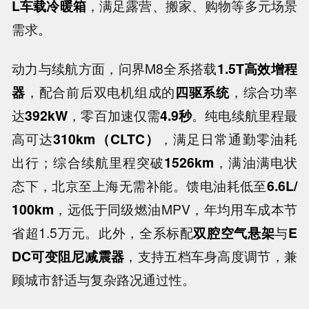
L车载冷暖箱
，满足露营、搬家、购物等多元场景
需求。
动力与续航方面，问界M8全系搭载
1.5T高效增程
器
，配合前后双电机组成的
四驱系统
，综合功率
达
392kW
，零百加速仅需
4.9秒
。纯电续航里程最
高可达
310km（CLTC）
，满足日常通勤零油耗
出行；综合续航里程突破
1526km
，满油满电状
态下，北京至上海无需补能。馈电油耗低至
6.6L/
100km
，远低于同级燃油MPV，年均用车成本节
省超1.5万元。此外，全系标配
双腔空气悬架
与
E
DC可变阻尼减震器
，支持五档车身高度调节，兼
顾城市舒适与复杂路况通过性。