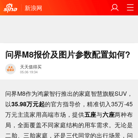
新浪网
问界M8报价及图片参数配置如何?
天天值得买
05.06 19:34
问界M8作为鸿蒙智行推出的家庭智慧旗舰SUV，
以
35.98万元起
的官方指导价，精准切入35万-45
万元主流家用高端市场，提供
五座
与
六座
两种布
局，全面覆盖不同家庭结构的用车需求。无论是
二胎、三胎家庭，还是三代同堂的出行场景，问