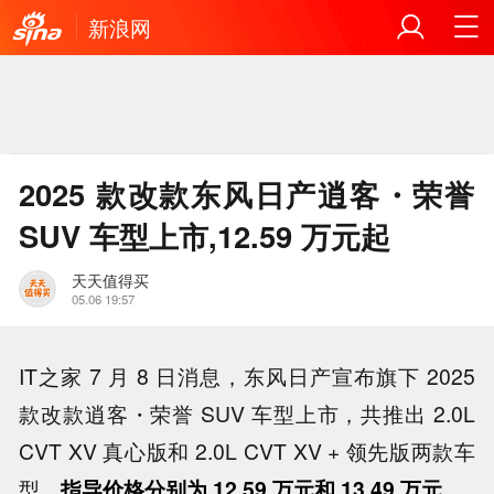
新浪网
2025 款改款东风日产逍客・荣誉
SUV 车型上市,12.59 万元起
天天值得买
05.06 19:57
IT之家 7 月 8 日消息，东风日产宣布旗下 2025
款改款逍客・荣誉 SUV 车型上市，共推出 2.0L
CVT XV 真心版和 2.0L CVT XV + 领先版两款车
型，
指导价格分别为 12.59 万元和 13.49 万元
。