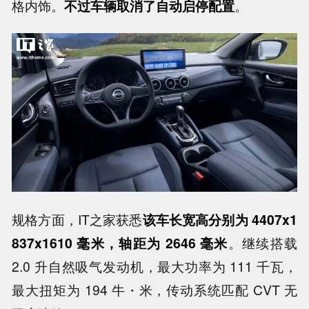
格内饰。
不过车辆取消了自动启停配置
。
规格方面，IT之家获悉
该车长宽高分别为 4407x1
837x1610 毫米，轴距为 2646 毫米
。继续搭载
2.0 升自然吸气发动机，最大功率为 111 千瓦，
最大扭矩为 194 牛・米，传动系统匹配 CVT 无