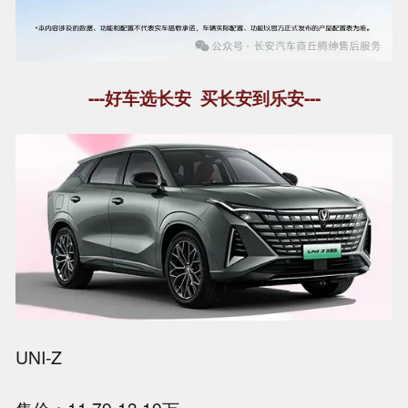
---好车选长安 买长安到乐安---
UNI-Z