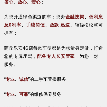
省心
、
放心
、
安心
；
为您开通绿色渠道购车；您办
金融按揭
、
低利息
及0利率
、
手续简便
、
放款 迅速
、
轻轻松松就可
拥有；
商丘乐安4S店每款车型都是为您量身定做，打造
您的专属座驾，
配备专人长安管家
，为您一对一
服务。
“
专业
、
诚信
”的二手车置换服务
“
专业
、
可靠
”
的维修保养服务