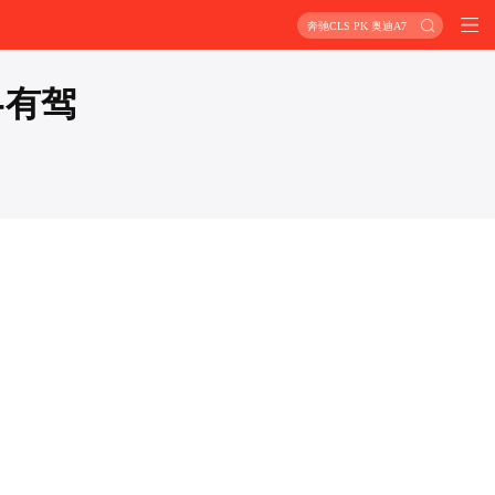
奔驰CLS PK 奥迪A7
-有驾