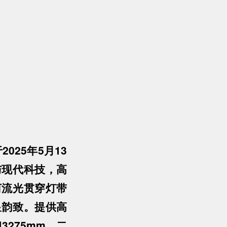
025年5月13
与现代科技，高
河流光贯穿灯带
显韵致。提供高
3275mm，二