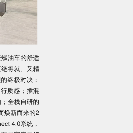
资燃油车的舒适
拒绝将就、又精
烈的终极对决：
塑出行质感；插混
由；全栈自研的
而焕新而来的2
t 4.0系统，