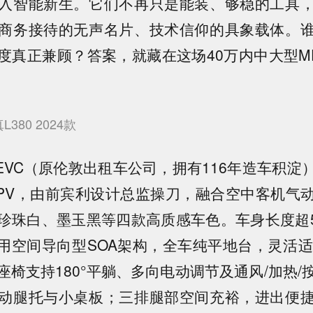
入智能新生。它们不再只是能装、够稳的工具
商务接待的无声名片、技术信仰的具象载体。
度真正兼顾？答案，就藏在这场40万内中大型M
L380 2024款
LEVC（原伦敦出租车公司，拥有116年造车积
PV，由前宾利设计总监操刀，融合空中客机气
珍珠白、墨玉黑等四款高质感车色。车身长度超5
，采用空间导向型SOA架构，全车纯平地台，灵活适
座椅支持180°平躺、多向电动调节及通风/加热/
动腿托与小桌板；三排腿部空间充裕，进出便