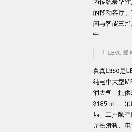
为传统豪华注
的移动客厅、
间与智能三维
中。
1
LEVC 翼真
翼真L380是
纯电中大型M
润大气，提供
3185mm
局。二排航空
超长滑轨、电