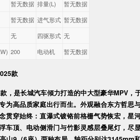
暂无数据
排量(L)
暂无数据
暂无数据
进气形式
暂无数据
无
四驱形式
无
W)
200
电动机
暂无数据
025款
5款，是长城汽车倾力打造的中大型豪华MPV，于2
专为高品质家庭出行而生。外观融合东方哲思
念贯穿始终：直瀑式镀铬前格栅气势恢宏，星
浮车顶、电动侧滑门与竹影灵感层叠尾灯，尽
高山9（6座）两种布局，轴距分别达3145mm和