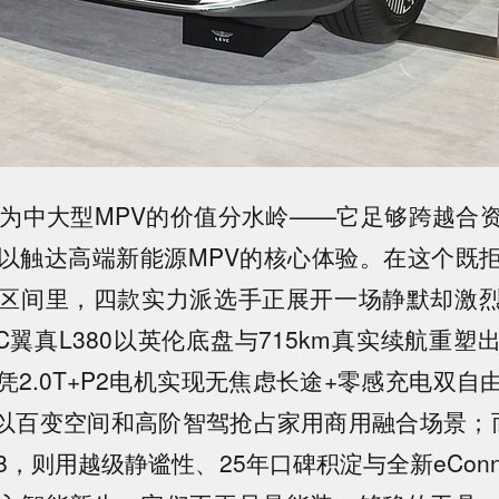
成为中大型MPV的价值分水岭——它足够跨越合
以触达高端新能源MPV的核心体验。在这个既
区间里，四款实力派选手正展开一场静默却激
C翼真L380以英伦底盘与715km真实续航重
凭2.0T+P2电机实现无焦虑长途+零感充电双自
0以百变空间和高阶智驾抢占家用商用融合场景；
L8，则用越级静谧性、25年口碑积淀与全新eConnec