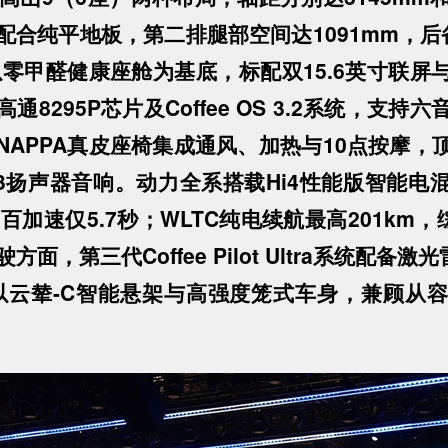
配合纯平地板，第二排腿部空间达1091mm，后
以零甲醛健康座舱为基底，标配双15.6英寸联屏与
通8295P芯片及Coffee OS 3.2系统，支持
NAPPA真皮座椅集成通风、加热与10点按摩，
23扬声器音响。动力全系搭载Hi4性能版智能电
零百加速仅5.7秒；WLTC纯电续航最高201km，
方面，第三代Coffee Pilot Ultra系统配备
以云辇-C智能悬架与高强度笼式车身，兼顾从
）