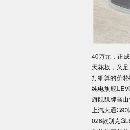
40万元，正
天花板，又足
打细算的价格
纯电旗舰LEV
旗舰魏牌高山
上汽大通G9
026款别克G