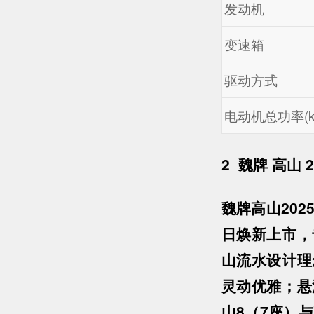
发动机
变速箱
驱动方式
电动机总功率(k
2
魏牌 高山 2
魏牌高山202
日焕新上市，
山流水设计理
灵动优雅；悬
山8（7座）与