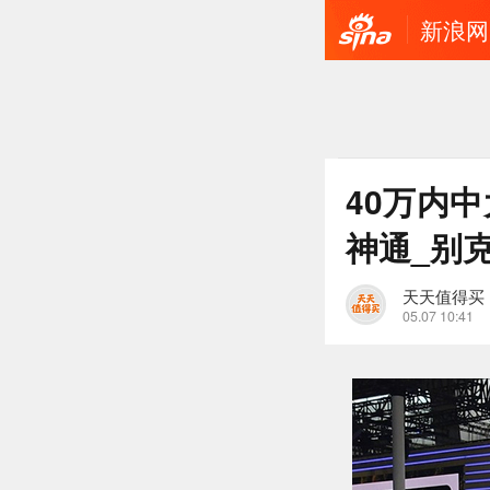
新浪网
40万内
神通_别克
天天值得买
05.07 10:41