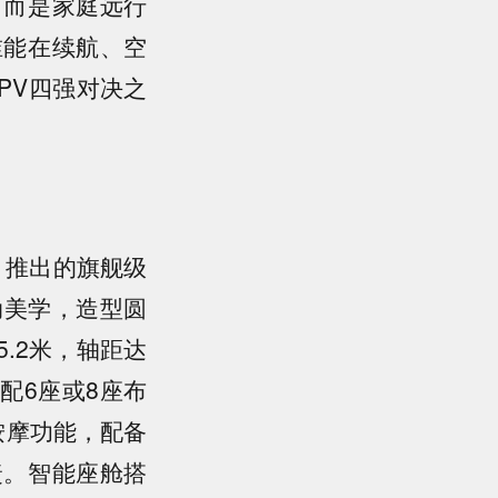
，而是家庭远行
谁能在续航、空
PV四强对决之
淀）推出的旗舰级
动美学，造型圆
.2米，轴距达
配6座或8座布
按摩功能，配备
捷。智能座舱搭