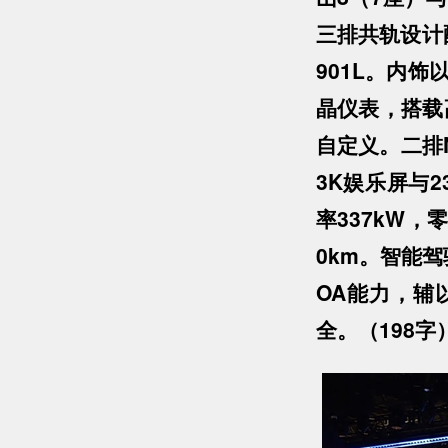
三排共轨设计
901L。内饰
晶仪表，搭载高
自定义。二排
3K娱乐屏与
率337kW，
0km。智能驾驶
OA能力，辅
全。（198字