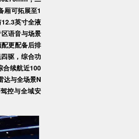
备厢可拓展至1
12.3英寸全液
六音区语音与场景
顶配更配备后排
混四驱，综合功
综合续航近100
激光雷达与全场景N
容驾控与全域安