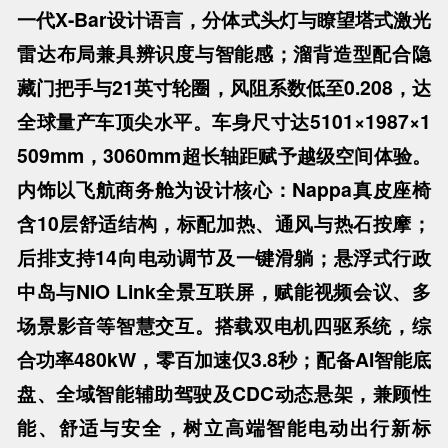
一代X-Bar设计语言，分体式头灯与瞭望塔式激光
雷达布局兼具辨识度与智能感；溜背造型配合隐
藏门把手与21英寸轮圈，风阻系数低至0.208，达
全球量产车顶尖水平。车身尺寸达5101×1987×1
509mm，3060mm超长轴距赋予越级空间体验。
内饰以飞航商务舱为设计核心：Nappa真皮座椅
含10层舒适结构，标配加热、通风与热石按摩；
后排支持14向电动调节及一键滑躺；悬浮式行政
中岛与NIO Link全景互联屏，赋能视频会议、多
场景影音等智慧交互。搭载双电机四驱系统，综
合功率480kW，零百加速仅3.8秒；配备AI智能底
盘、全域智能辅助驾驶及CDC动态悬架，兼顾性
能、舒适与安全，树立高端智能电动出行新标