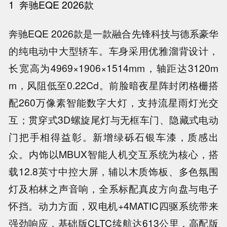
1
奔驰EQE 2026款
奔驰EQE 2026款是一款融合先锋科技与德系豪华
的纯电动中大型轿车。车身采用优雅溜背设计，
长宽高为4969×1906×1514mm，轴距达3120m
m，风阻低至0.22Cd。前脸暗夜星阵封闭格栅搭
配260万像素智能数字大灯，支持流星雨灯光交
互；贯穿式3D螺旋尾灯与无框车门、隐藏式电动
门把手相得益彰。新增绿砾石银车漆，质感出
众。内饰以MBUX智能人机交互系统为核心，搭
载12.8英寸中控大屏，辅以木质饰板、多色氛围
灯及柏林之声音响，全系标配真皮方向盘与电子
怀挡。动力方面，双电机+4MATIC四驱系统带来
强劲响应，基础版CLTC续航达613公里，高配版