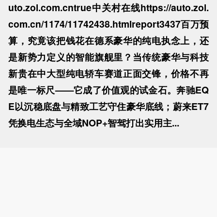
uto.zol.com.cn
true
中关村在线
https://auto.zol.
com.cn/1174/11742438.html
report
3437
百万预
算，究竟该把钱花在德系豪华的纯电执念上，还
是新势力定义的智能旗舰里？当传统豪华与科技
新贵在中大型纯电轿车赛道正面交锋，价格不再
是唯一标尺——它成了价值观的试金石。奔驰EQ
E以沉稳底盘与精致工艺守住豪华底线；蔚来ET7
凭换电生态与全域NOP+智驾打出实用主...