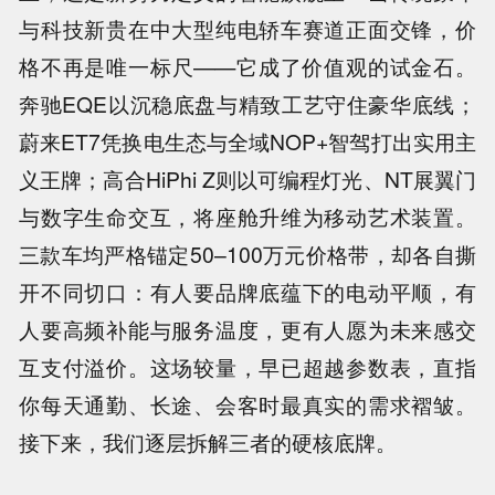
与科技新贵在中大型纯电轿车赛道正面交锋，价
格不再是唯一标尺——它成了价值观的试金石。
奔驰EQE以沉稳底盘与精致工艺守住豪华底线；
蔚来ET7凭换电生态与全域NOP+智驾打出实用主
义王牌；高合HiPhi Z则以可编程灯光、NT展翼门
与数字生命交互，将座舱升维为移动艺术装置。
三款车均严格锚定50–100万元价格带，却各自撕
开不同切口：有人要品牌底蕴下的电动平顺，有
人要高频补能与服务温度，更有人愿为未来感交
互支付溢价。这场较量，早已超越参数表，直指
你每天通勤、长途、会客时最真实的需求褶皱。
接下来，我们逐层拆解三者的硬核底牌。