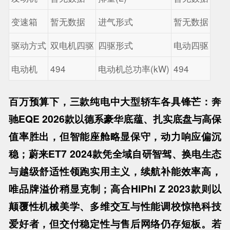
变速箱
暂无数据
进气形式
暂无数据
驱动方式
双电机四驱
四驱形式
电动四驱
电动机
494
电动机总功率(kW)
494
百万预算下，三款纯电中大型轿车各具锋芒：奔
驰EQE 2026款以德系豪华底蕴、扎实底盘与高保
值率胜出，但智能座舱略显保守，动力响应偏沉
稳；蔚来ET7 2024款凭全域自研智驾、换电生态
与越级舒适性领跑实用主义，续航补能效率高，
唯品牌溢价稍显克制；高合HiPhi Z 2023款则以
颠覆性机械美学、多维交互与性能调校惊艳科技
爱好者，但交付稳定性与售后网络仍存短板。若