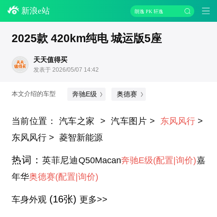
新浪e站
朗逸 PK 轩逸
2025款 420km纯电 城运版5座
天天值得买
发表于 2026/05/07 14:42
奔驰E级
奥德赛
本文介绍的车型
当前位置： 汽车之家 > 汽车图片 >
东风风行
>
东风风行 > 菱智新能源
热词：
英菲尼迪Q50Macan
奔驰E级
(配置
|询价)
嘉
年华
奥德赛
(配置
|询价)
(16张)
车身外观
更多>>