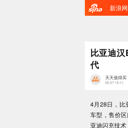
新浪网
比亚迪汉E
代
天天值得买
05.07 15:11
4月28日，
车型，售价区间
亚迪闪充技术