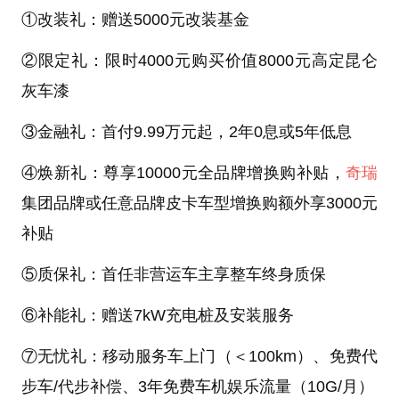
①改装礼：赠送5000元改装基金
②限定礼：限时4000元购买价值8000元高定昆仑
灰车漆
③金融礼：首付9.99万元起，2年0息或5年低息
④焕新礼：尊享10000元全品牌增换购补贴，
奇瑞
集团品牌或任意品牌皮卡车型增换购额外享3000元
补贴
⑤质保礼：首任非营运车主享整车终身质保
⑥补能礼：赠送7kW充电桩及安装服务
⑦无忧礼：移动服务车上门（＜100km）、免费代
步车/代步补偿、3年免费车机娱乐流量（10G/月）