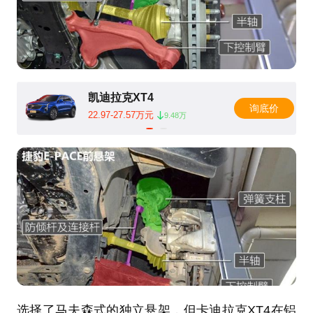
凯迪拉克XT4
询底价
22.97-27.57万元
9.48万
选择了马夫森式的独立悬架，但卡迪拉克XT4在铝