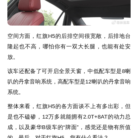
空间方面，红旗H5的后排空间很宽敞，后排地台
隆起也不高，哪怕你有一双大长腿，也能有处安
放。
该车还配备了可开启全景天窗，中低配车型是8喇
叭的丹拿音响系统，高配车型是12喇叭的丹拿音响
系统。
整体来看，红旗H5的各方面谈不上有多出彩，但
是也不磕碜，12万多就能拥有2.0T+8AT的动力总
成，以及豪华B级车的“牌面”，感觉还是物有所值
的。最后，对于红旗H5，您有什么看法？